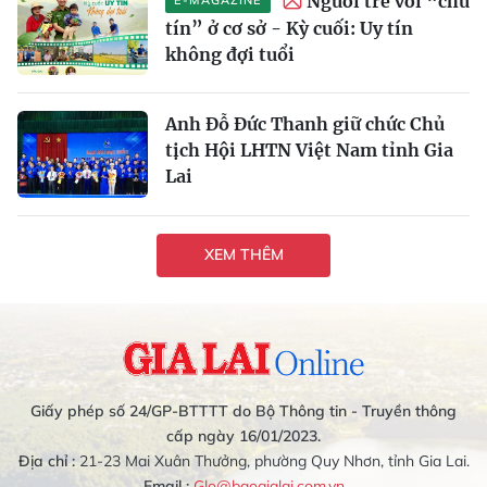
Người trẻ với “chữ
tín” ở cơ sở - Kỳ cuối: Uy tín
không đợi tuổi
Anh Đỗ Đức Thanh giữ chức Chủ
tịch Hội LHTN Việt Nam tỉnh Gia
Lai
XEM THÊM
Giấy phép số 24/GP-BTTTT do Bộ Thông tin - Truyền thông
cấp ngày 16/01/2023.
Địa chỉ :
21-23 Mai Xuân Thưởng, phường Quy Nhơn, tỉnh Gia Lai.
Email :
Glo@baogialai.com.vn