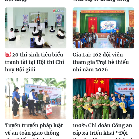
20 thí sinh tiêu biểu
Gia Lai: 162 đội viên
tranh tài tại Hội thi Chỉ
tham gia Trại hè thiếu
huy Đội giỏi
nhi năm 2026
Tuyên truyền pháp luật
100% Chi đoàn Công an
về an toàn giao thông
cấp xã triển khai “Đội