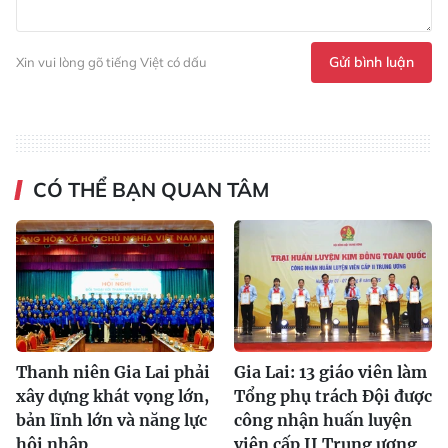
Gửi bình luận
Xin vui lòng gõ tiếng Việt có dấu
CÓ THỂ BẠN QUAN TÂM
Thanh niên Gia Lai phải
Gia Lai: 13 giáo viên làm
xây dựng khát vọng lớn,
Tổng phụ trách Đội được
bản lĩnh lớn và năng lực
công nhận huấn luyện
hội nhập
viên cấp II Trung ương