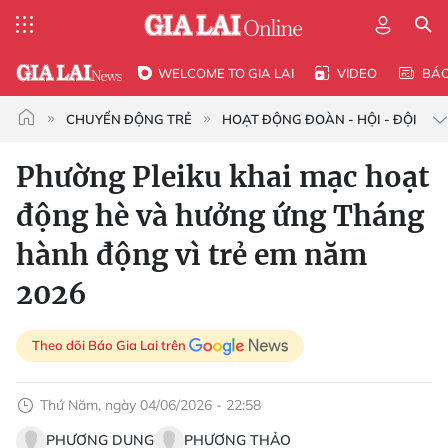
WELCOME TO GIA LAI
VIDEO
BÁ
CHUYỂN ĐỘNG TRẺ
HOẠT ĐỘNG ĐOÀN - HỘI - ĐỘI
Phường Pleiku khai mạc hoạt
động hè và hưởng ứng Tháng
hành động vì trẻ em năm
2026
Theo dõi Báo Gia Lai trên
Thứ Năm, ngày 04/06/2026 - 22:58
PHƯƠNG DUNG
PHƯƠNG THẢO