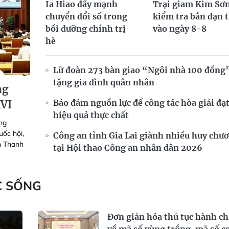
Ia Hiao đẩy mạnh
Trại giam Kim Sơn
chuyển đổi số trong
kiểm tra bắn đạn 
bồi dưỡng chính trị
vào ngày 8-8
hè
Lữ đoàn 273 bàn giao “Ngôi nhà 100 đồng
tặng gia đình quân nhân
ng
Bảo đảm nguồn lực để công tác hòa giải đạ
XVI
hiệu quả thực chất
ng
uốc hội,
Công an tỉnh Gia Lai giành nhiều huy chư
ần Thanh
tại Hội thao Công an nhân dân 2026
C SỐNG
Đơn giản hóa thủ tục hành c
về mã số vùng trồng, mã số c