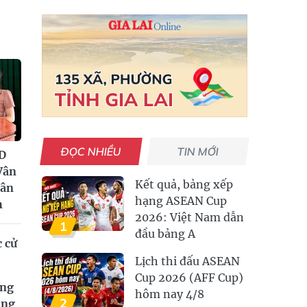
ĐỌC NHIỀU
TIN MỚI
D
Vân
Kết quả, bảng xếp
Vân
hạng ASEAN Cup
h
2026: Việt Nam dẫn
1
đầu bảng A
c cử
Lịch thi đấu ASEAN
Cup 2026 (AFF Cup)
àng
hôm nay 4/8
2
ung