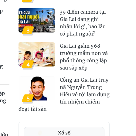
ếp
39 điểm camera tại
Gia Lai đang ghi
nhận lỗi gì, bao lâu
3
có phạt nguội?
Gia Lai giảm 568
trường mầm non và
phổ thông công lập
4
ng
sau sắp xếp
Công an Gia Lai truy
nã Nguyễn Trung
lập
Hiếu về tội lạm dụng
5
ộng
tín nhiệm chiếm
đoạt tài sản
Xổ số
 lớn