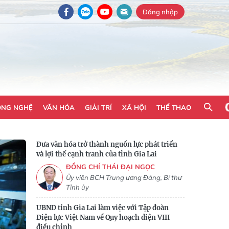
Đăng nhập
ÔNG NGHỆ
VĂN HÓA
GIẢI TRÍ
XÃ HỘI
THỂ THAO
Đưa văn hóa trở thành nguồn lực phát triển
và lợi thế cạnh tranh của tỉnh Gia Lai
ĐỒNG CHÍ THÁI ĐẠI NGỌC
Ủy viên BCH Trung ương Đảng, Bí thư
Tỉnh ủy
UBND tỉnh Gia Lai làm việc với Tập đoàn
Điện lực Việt Nam về Quy hoạch điện VIII
điều chỉnh