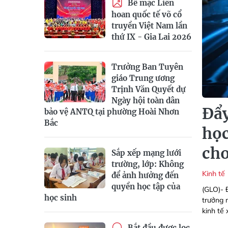
Bế mạc Liên
hoan quốc tế võ cổ
truyền Việt Nam lần
thứ IX - Gia Lai 2026
Trưởng Ban Tuyên
giáo Trung ương
Trịnh Văn Quyết dự
Ngày hội toàn dân
Đẩy
bảo vệ ANTQ tại phường Hoài Nhơn
Bắc
học
cho
Sắp xếp mạng lưới
trường, lớp: Không
Kinh tế
để ảnh hưởng đến
quyền học tập của
(GLO)- 
học sinh
trưởng 
kinh tế 
Bắt đầu được lọc