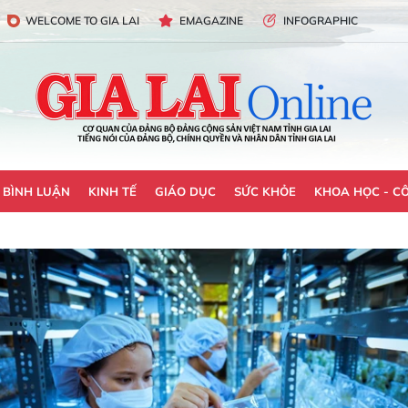
WELCOME TO GIA LAI
EMAGAZINE
INFOGRAPHIC
- BÌNH LUẬN
KINH TẾ
GIÁO DỤC
SỨC KHỎE
KHOA HỌC - C