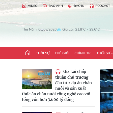
VIDEO
BÁO ẢNH
BÁO IN
PODCAST
Gia Lai, 21.8°C - 29.6°C
Thứ Năm, 06/08/2026
THỜI SỰ
THẾ GIỚI
CHÍNH TRỊ
THỜI SỰ 
Gia Lai chấp
thuận chủ trương
đầu tư 2 dự án chăn
nuôi và sản xuất
thức ăn chăn nuôi công nghệ cao với
tổng vốn hơn 3.600 tỷ đồng