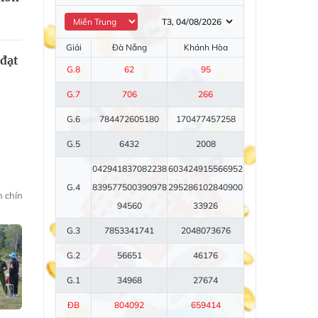
Giải
Đà Nẵng
Khánh Hòa
 đạt
G.8
62
95
G.7
706
266
G.6
7844
7260
5180
1704
7745
7258
G.5
6432
2008
04294
18370
82238
60342
49155
66952
G.4
83957
75003
90978
29528
61028
40900
h chính
Đưa nghị quyết vào cuộc sống
94560
33926
G.3
78533
41741
20480
73676
G.2
56651
46176
G.1
34968
27674
ĐB
804092
659414