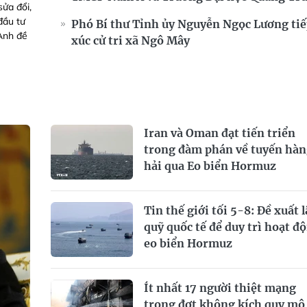
sửa đổi,
đầu tư
Phó Bí thư Tỉnh ủy Nguyễn Ngọc Lương ti
Anh đề
xúc cử tri xã Ngô Mây
Iran và Oman đạt tiến triển
trong đàm phán về tuyến hà
hải qua Eo biển Hormuz
Tin thế giới tối 5-8: Đề xuất 
quỹ quốc tế để duy trì hoạt đ
eo biển Hormuz
Ít nhất 17 người thiệt mạng
trong đợt không kích quy mô