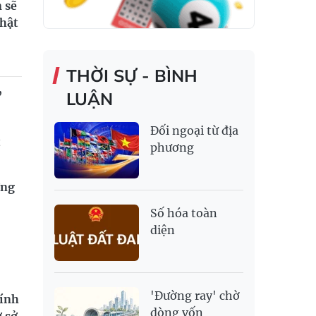
 sẽ
thật
THỜI SỰ - BÌNH
LUẬN
”
Đối ngoại từ địa
t
phương
ơng
Số hóa toàn
diện
'Đường ray' chờ
hính
dòng vốn
ơ sở