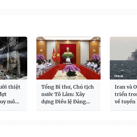
h mạng
Cần thống nhất quy
Bảo đảm 
/08:
định về quản lý khí
công tác 
t trước
N2O - “khí cười”
hiệu quả
iền