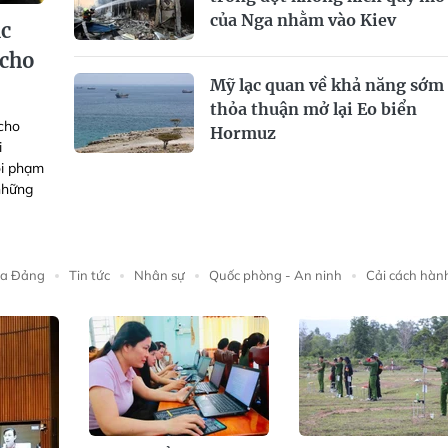
của Nga nhằm vào Kiev
ác
 cho
Mỹ lạc quan về khả năng sớm
thỏa thuận mở lại Eo biển
 cho
Hormuz
i
ội phạm
 những
ủa Đảng
Tin tức
Nhân sự
Quốc phòng - An ninh
Cải cách hàn