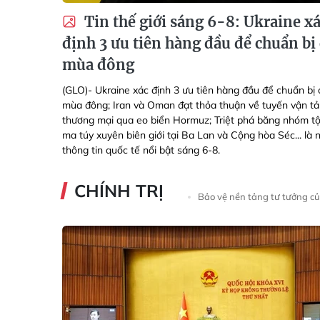
Tin thế giới sáng 6-8: Ukraine x
định 3 ưu tiên hàng đầu để chuẩn bị
mùa đông
(GLO)- Ukraine xác định 3 ưu tiên hàng đầu để chuẩn bị
mùa đông; Iran và Oman đạt thỏa thuận về tuyến vận tả
thương mại qua eo biển Hormuz; Triệt phá băng nhóm t
ma túy xuyên biên giới tại Ba Lan và Cộng hòa Séc... là
thông tin quốc tế nổi bật sáng 6-8.
CHÍNH TRỊ
Bảo vệ nền tảng tư tưởng c