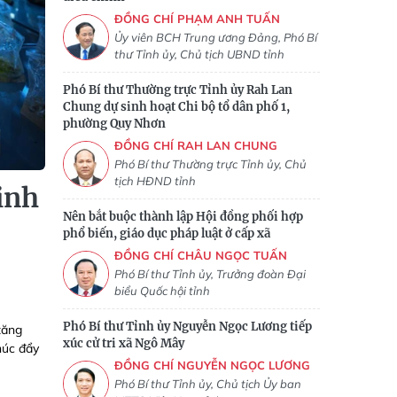
ĐỒNG CHÍ PHẠM ANH TUẤN
Ủy viên BCH Trung ương Đảng, Phó Bí
thư Tỉnh ủy, Chủ tịch UBND tỉnh
Phó Bí thư Thường trực Tỉnh ủy Rah Lan
Chung dự sinh hoạt Chi bộ tổ dân phố 1,
phường Quy Nhơn
ĐỒNG CHÍ RAH LAN CHUNG
Phó Bí thư Thường trực Tỉnh ủy, Chủ
tịch HĐND tỉnh
inh
Nên bắt buộc thành lập Hội đồng phối hợp
phổ biến, giáo dục pháp luật ở cấp xã
ĐỒNG CHÍ CHÂU NGỌC TUẤN
Phó Bí thư Tỉnh ủy, Trưởng đoàn Đại
biểu Quốc hội tỉnh
Phó Bí thư Tỉnh ủy Nguyễn Ngọc Lương tiếp
tăng
xúc cử tri xã Ngô Mây
húc đẩy
ĐỒNG CHÍ NGUYỄN NGỌC LƯƠNG
Phó Bí thư Tỉnh ủy, Chủ tịch Ủy ban