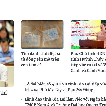
Tìm danh tính liệt sĩ
Phó Chủ tịch HĐN
từ dòng tên mờ trên
tỉnh Huỳnh Thúy 
con tem cũ
tiếp xúc cử tri xã 
Canh và Canh Vin
Tổ đại biểu số 4 HĐND tỉnh Gia Lai tiếp xú
tri 2 xã Phù Mỹ Tây và Phù Mỹ Đông
khí
Lãnh đạo tỉnh Gia Lai làm việc với Ngân h
TMCP Nam Á và Trường Đại học Quang Tr