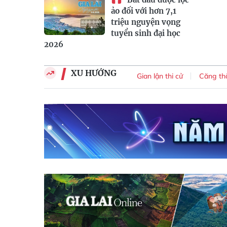
ảo đối với hơn 7,1
triệu nguyện vọng
tuyển sinh đại học
2026
XU HƯỚNG
kraine
Nghị quyết số 57-NQ/TW
Gian lận thi cử
Căng thẳ