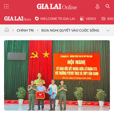
WELCOME TO GIA LAI
VIDEO
BÁ
CHÍNH TRỊ
ĐƯA NGHỊ QUYẾT VÀO CUỘC SỐNG