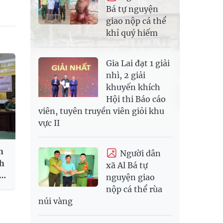
Bá tự nguyện
giao nộp cá thể
khỉ quý hiếm
Gia Lai đạt 1 giải
nhì, 2 giải
khuyến khích
Hội thi Báo cáo
viên, tuyên truyền viên giỏi khu
vực II
h
Người dân
nh
xã Al Bá tự
g
nguyện giao
nộp cá thể rùa
núi vàng
n