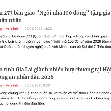
n 273 bàn giao “Ngôi nhà 100 đồng” tặng gia
uân nhân
g - An ninh
05/08/2026 14:26
g 5 - 8, Lữ đoàn 273 (Quân đoàn 34) phối hợp với cấp ủy, chính quyền 
h Gia Lai) khánh thành, bàn giao “Ngôi nhà 100 đồng” năm 2026 tặng 
 tá Quân nhân chuyên nghiệp Lê Anh Minh - cán bộ Đại đội 7, Tiểu đoà
n tỉnh Gia Lai giành nhiều huy chương tại Hộ
ông an nhân dân 2026
g - An ninh
05/08/2026 9:36
 vòng chung kết Hội thao quân sự, võ thuật và thể thao Công an nhân
iễn ra tại TP. Đà Nẵng, đoàn Công an tỉnh Gia Lai đã giành nhiều huy
c nội dung thi đấu đầu tiên.