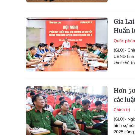
Gia La
Huấn l
Quốc phòn
(GLO)- Chi
UBND tỉnh 
khai chủ t
Hơn 50
các lu
Chính trị
(GLO)- Ngà
hình sự nă
2025 cùng 