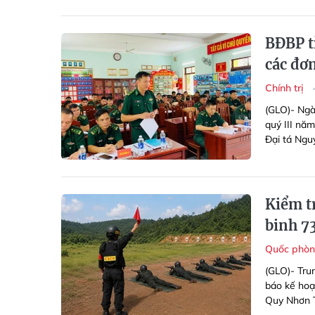
BĐBP tỉ
các đơn
Chính trị
(GLO)- Ngà
quý III nă
Đại tá Ngu
Kiểm t
binh 7
Quốc phòn
(GLO)- Tru
báo kế hoạ
Quy Nhơn Tâ