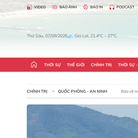
VIDEO
BÁO ẢNH
BÁO IN
PODCAST
Gia Lai, 21.4°C - 27°C
Thứ Sáu, 07/08/2026
THỜI SỰ
THẾ GIỚI
CHÍNH TRỊ
THỜI SỰ 
CHÍNH TRỊ
QUỐC PHÒNG - AN NINH
Bảo vệ n