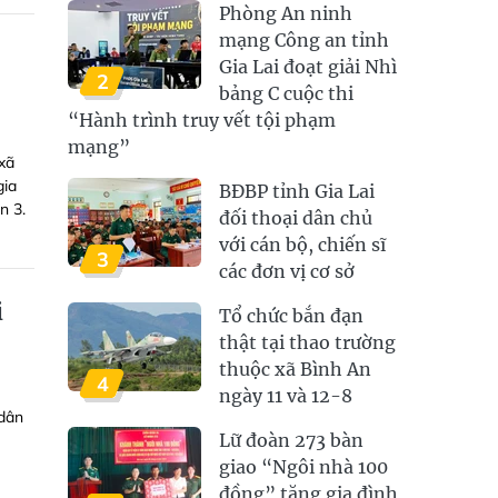
Phòng An ninh
mạng Công an tỉnh
Gia Lai đoạt giải Nhì
2
bảng C cuộc thi
“Hành trình truy vết tội phạm
mạng”
xã
gia
BĐBP tỉnh Gia Lai
n 3.
đối thoại dân chủ
với cán bộ, chiến sĩ
3
các đơn vị cơ sở
i
Tổ chức bắn đạn
thật tại thao trường
thuộc xã Bình An
4
ngày 11 và 12-8
 dân
Lữ đoàn 273 bàn
giao “Ngôi nhà 100
đồng” tặng gia đình