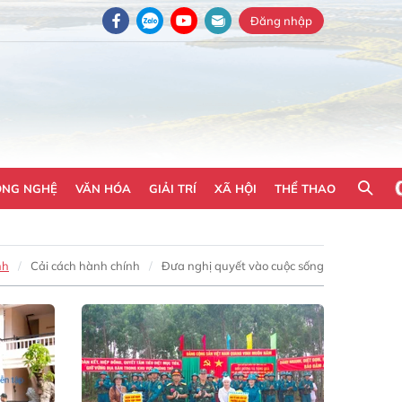
Đăng nhập
ÔNG NGHỆ
VĂN HÓA
GIẢI TRÍ
XÃ HỘI
THỂ THAO
nh
Cải cách hành chính
Đưa nghị quyết vào cuộc sống