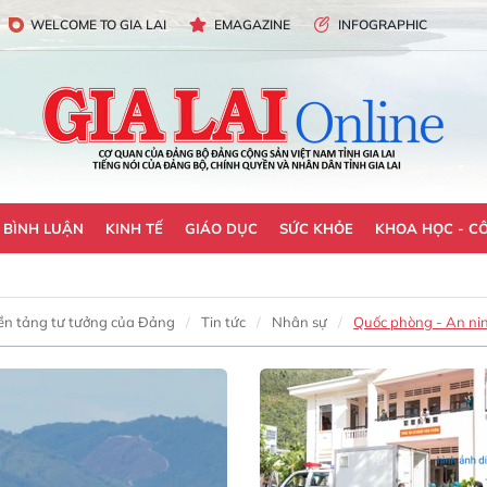
WELCOME TO GIA LAI
EMAGAZINE
INFOGRAPHIC
- BÌNH LUẬN
KINH TẾ
GIÁO DỤC
SỨC KHỎE
KHOA HỌC - C
ền tảng tư tưởng của Đảng
Tin tức
Nhân sự
Quốc phòng - An ni