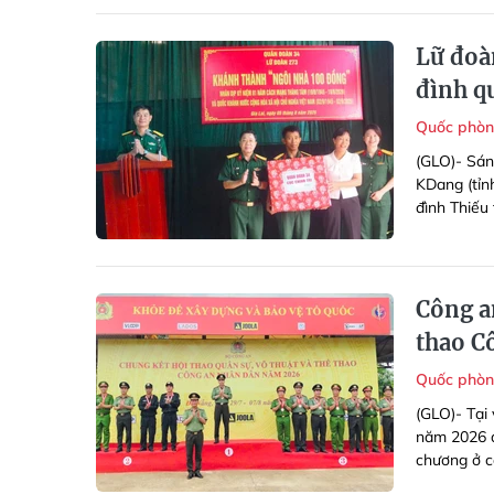
Lữ đoà
đình q
Quốc phòn
(GLO)- Sán
KDang (tỉn
đình Thiếu
Công a
thao C
Quốc phòn
(GLO)- Tại
năm 2026 d
chương ở cá