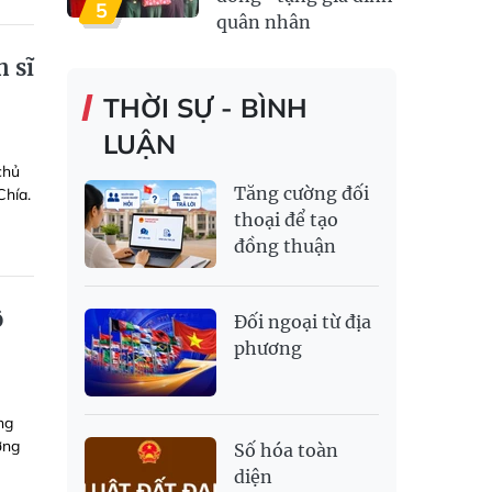
5
quân nhân
n sĩ
THỜI SỰ - BÌNH
LUẬN
chủ
Tăng cường đối
Chía.
thoại để tạo
đồng thuận
ộ
Đối ngoại từ địa
phương
ng
ờng
Số hóa toàn
diện