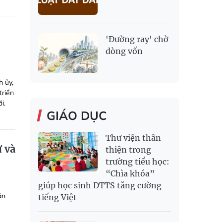
'Đường ray' chờ
dòng vốn
h ủy,
triển
i.
GIÁO DỤC
Thư viện thân
 và
thiện trong
trường tiểu học:
“Chìa khóa”
giúp học sinh DTTS tăng cường
án
tiếng Việt