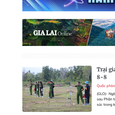
Trại g
8-8
Quốc phòn
(GLO)- Ngà
sau Phân tr
súc trong k