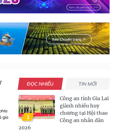
y
ĐỌC NHIỀU
TIN MỚI
Công an tỉnh Gia Lai
giành nhiều huy
phía
chương tại Hội thao
1
ả gia
Công an nhân dân
2026