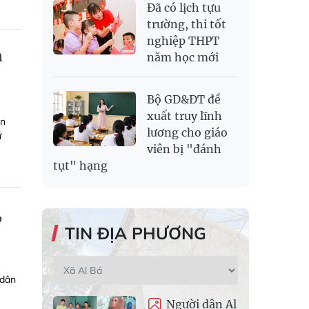
Đã có lịch tựu
trường, thi tốt
nghiệp THPT
n
năm học mới
Bộ GD&ĐT đề
xuất truy lĩnh
ân
lương cho giáo
ữ
viên bị "đánh
tụt" hạng
,
TIN ĐỊA PHƯƠNG
 dân
Người dân Al