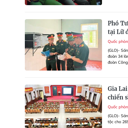
Phó Tư
tại Lữ
Quốc phòn
(GLO)- Sán
đoàn 34 là
đoàn Công 
Gia Lai
chiến s
Quốc phòn
(GLO)- Sáng
tộc cho 269