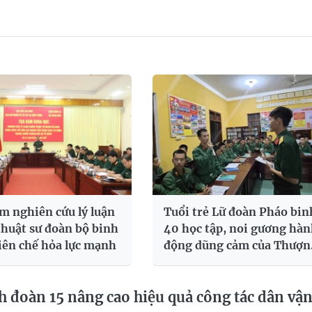
m nghiên cứu lý luận
Tuổi trẻ Lữ đoàn Pháo bin
thuật sư đoàn bộ binh
40 học tập, noi gương hà
iên chế hỏa lực mạnh
động dũng cảm của Thượn
sĩ Kpă Thiêp
 đoàn 15 nâng cao hiệu quả công tác dân vậ