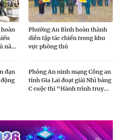
 hoàn
Phường An Bình hoàn thành
hiến
diễn tập tác chiến trong khu
hủ năm
vực phòng thủ
ắn đạn
Phòng An ninh mạng Công an
ị động
tỉnh Gia Lai đoạt giải Nhì bảng
C cuộc thi “Hành trình truy
vết tội phạm mạng”