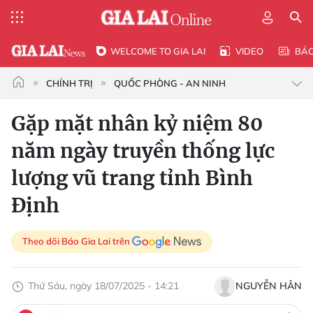
WELCOME TO GIA LAI
VIDEO
BÁ
CHÍNH TRỊ
QUỐC PHÒNG - AN NINH
Gặp mặt nhân kỷ niệm 80
năm ngày truyền thống lực
lượng vũ trang tỉnh Bình
Định
Theo dõi Báo Gia Lai trên
Thứ Sáu, ngày 18/07/2025 - 14:21
NGUYỄN HÂN