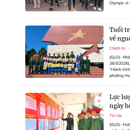
Olympic vì
Tuổi tr
về ngu
Chính trị
(GLO)- Nhâ
26/3/2026),
“Hành trình
phường Hoà
Lực lượ
ngày h
Tin tức
(GLO)- Hướ