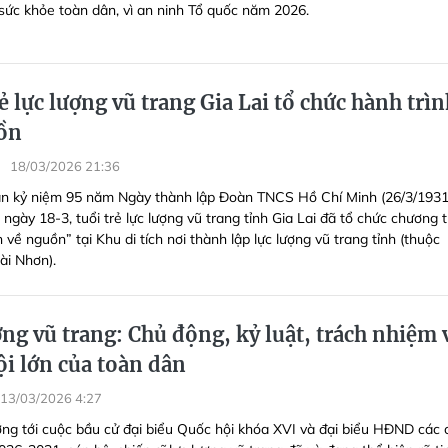
 sức khỏe toàn dân, vì an ninh Tổ quốc năm 2026.
ẻ lực lượng vũ trang Gia Lai tổ chức hành trì
ồn
18/03/2026 21:36
n kỷ niệm 95 năm Ngày thành lập Đoàn TNCS Hồ Chí Minh (26/3/1931
 ngày 18-3, tuổi trẻ lực lượng vũ trang tỉnh Gia Lai đã tổ chức chương t
 về nguồn” tại Khu di tích nơi thành lập lực lượng vũ trang tỉnh (thuộc
i Nhơn).
ng vũ trang: Chủ động, kỷ luật, trách nhiệm 
ội lớn của toàn dân
13/03/2026 4:27
ng tới cuộc bầu cử đại biểu Quốc hội khóa XVI và đại biểu HĐND các 