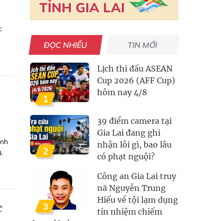
c
ĐỌC NHIỀU
TIN MỚI
Lịch thi đấu ASEAN
Cup 2026 (AFF Cup)
hôm nay 4/8
1
39 điểm camera tại
Gia Lai đang ghi
ỉnh
nhận lỗi gì, bao lâu
2
,
có phạt nguội?
Công an Gia Lai truy
nã Nguyễn Trung
Hiếu về tội lạm dụng
3
c
tín nhiệm chiếm