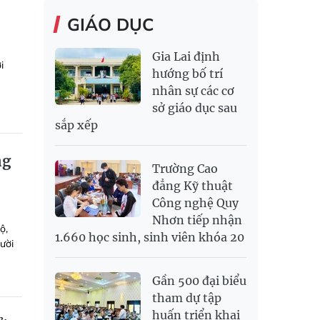
GIÁO DỤC
Gia Lai định
i
hướng bố trí
nhân sự các cơ
sở giáo dục sau
sắp xếp
ng
Trường Cao
đẳng Kỹ thuật
Công nghệ Quy
Nhơn tiếp nhận
ộ,
1.660 học sinh, sinh viên khóa 20
ười
Gần 500 đại biểu
tham dự tập
huấn triển khai