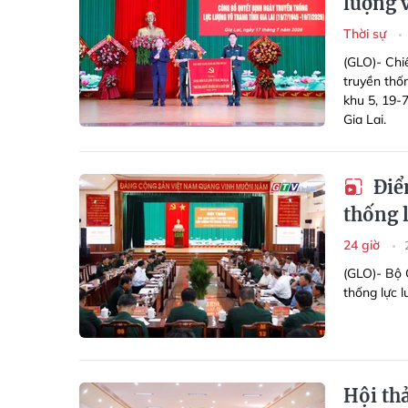
lượng v
Thời sự
(GLO)- Chi
truyền thố
khu 5, 19-
Gia Lai.
Điểm
thống l
24 giờ
(GLO)- Bộ 
thống lực l
Hội th