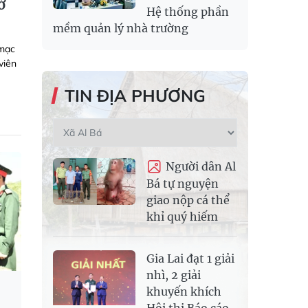
ở
Hệ thống phần
mềm quản lý nhà trường
 mạc
viên
TIN ĐỊA PHƯƠNG
Người dân Al
Bá tự nguyện
giao nộp cá thể
khỉ quý hiếm
Gia Lai đạt 1 giải
nhì, 2 giải
khuyến khích
Hội thi Báo cáo