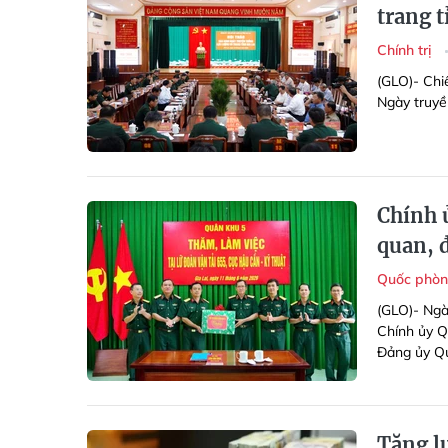
trang t
Chính trị
(GLO)- Chi
Ngày truyền
Chính ủ
quan, đ
Quốc phòn
(GLO)- Ngà
Chính ủy Q
Đảng ủy Qu
Tăng l