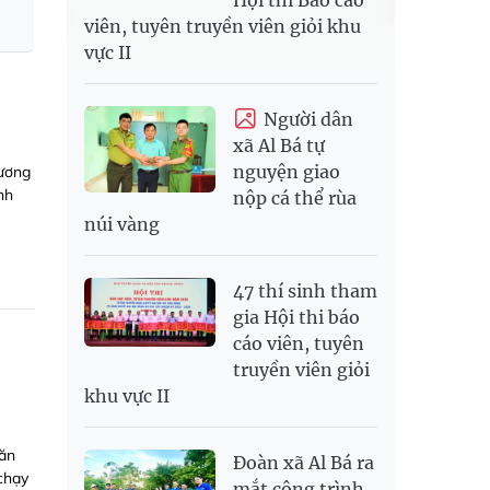
viên, tuyên truyền viên giỏi khu
vực II
Người dân
xã Al Bá tự
nguyện giao
gương
nh
nộp cá thể rùa
núi vàng
47 thí sinh tham
gia Hội thi báo
cáo viên, tuyên
truyền viên giỏi
khu vực II
Văn
Đoàn xã Al Bá ra
chạy
mắt công trình