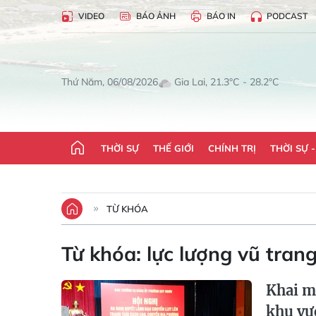
VIDEO
BÁO ẢNH
BÁO IN
PODCAST
Gia Lai, 21.3°C - 28.2°C
Thứ Năm, 06/08/2026
THỜI SỰ
THẾ GIỚI
CHÍNH TRỊ
THỜI SỰ 
TỪ KHÓA
Từ khóa:
lực lượng vũ tran
Khai m
khu vự