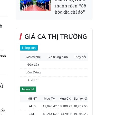
thanh niên "Số
hóa địa chỉ đỏ"
nh
GIÁ CẢ THỊ TRƯỜNG
Nông sản
 -
rình
Giá cà phê
Giá trung bình
Thay đổi
Đắk Lắk
Lâm Đồng
Gia Lai
vì
Đắk Nông
Ngoại tệ
Hồ tiêu
Mã NT
Mua TM
Mua CK
Bán (vnđ)
AUD
17,998.42
18,180.23
18,762.53
cấp
CAD
18,244.67
18,428.96
19,019.23