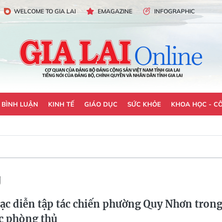
WELCOME TO GIA LAI
EMAGAZINE
INFOGRAPHIC
- BÌNH LUẬN
KINH TẾ
GIÁO DỤC
SỨC KHỎE
KHOA HỌC - C
g
ạc diễn tập tác chiến phường Quy Nhơn tron
c phòng thủ