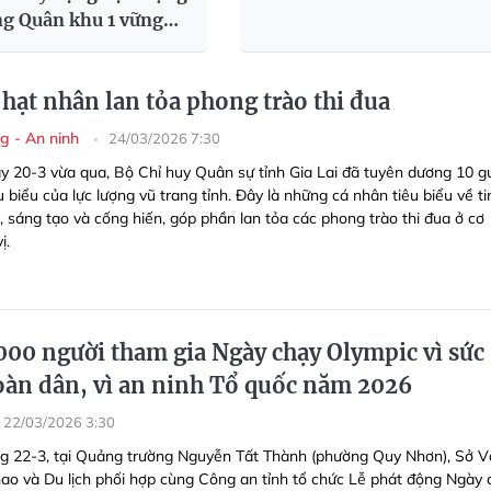
ng Quân khu 1 vững
oàn diện
hạt nhân lan tỏa phong trào thi đua
g - An ninh
24/03/2026 7:30
y 20-3 vừa qua, Bộ Chỉ huy Quân sự tỉnh Gia Lai đã tuyên dương 10 
u biểu của lực lượng vũ trang tỉnh. Đây là những cá nhân tiêu biểu về ti
, sáng tạo và cống hiến, góp phần lan tỏa các phong trào thi đua ở cơ
ị.
000 người tham gia Ngày chạy Olympic vì sức
oàn dân, vì an ninh Tổ quốc năm 2026
22/03/2026 3:30
g 22-3, tại Quảng trường Nguyễn Tất Thành (phường Quy Nhơn), Sở 
hao và Du lịch phối hợp cùng Công an tỉnh tổ chức Lễ phát động Ngày 