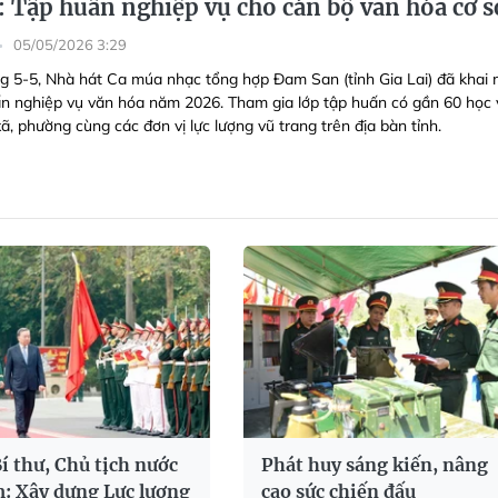
: Tập huấn nghiệp vụ cho cán bộ văn hóa cơ s
05/05/2026 3:29
g 5-5, Nhà hát Ca múa nhạc tổng hợp Đam San (tỉnh Gia Lai) đã khai
ấn nghiệp vụ văn hóa năm 2026. Tham gia lớp tập huấn có gần 60 học 
ã, phường cùng các đơn vị lực lượng vũ trang trên địa bàn tỉnh.
í thư, Chủ tịch nước
Phát huy sáng kiến, nâng
: Xây dựng Lực lượng
cao sức chiến đấu