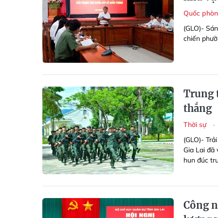
Quốc phòn
(GLO)- Sán
chiến phườ
Trung 
thắng
Thời sự
(GLO)- Trải
Gia Lai đã
hun đúc tr
Công n