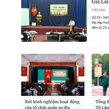
Gia Lai
Văn hóa
(GLO)- Sán
lớp tập hu
đến từ 23 x
Rút kinh nghiệm hoạt động
Tổng B
của tổ chức quân sự địa
Tô Lâm