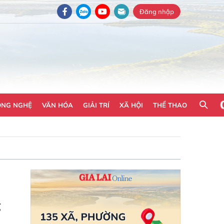
Đăng nhập
ÔNG NGHỆ
VĂN HÓA
GIẢI TRÍ
XÃ HỘI
THỂ THAO
g