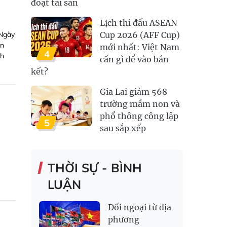
đoạt tài sản
Lịch thi đấu ASEAN
 Ngày
Cup 2026 (AFF Cup)
ân
mới nhất: Việt Nam
4
nh
cần gì để vào bán
kết?
Gia Lai giảm 568
trường mầm non và
phổ thông công lập
5
sau sắp xếp
THỜI SỰ - BÌNH
LUẬN
Đối ngoại từ địa
phương