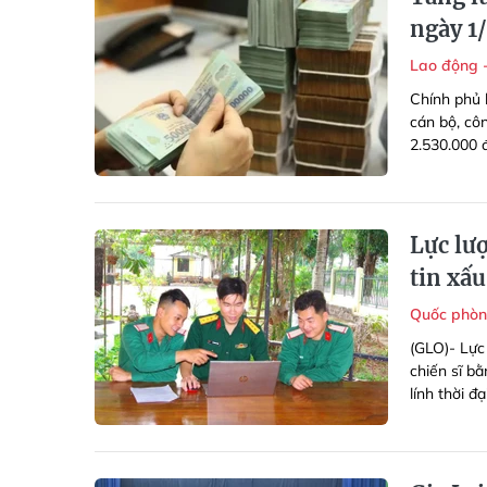
ngày 1
Lao động 
Chính phủ 
cán bộ, côn
2.530.000 
Lực lư
tin xấ
Quốc phòn
(GLO)- Lực
chiến sĩ bằ
lính thời đ