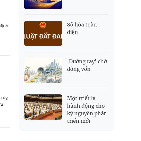
Số hóa toàn
định
diện
'Đường ray' chờ
dòng vốn
 ủy,
Một triết lý
vụ
hành động cho
kỷ nguyên phát
triển mới