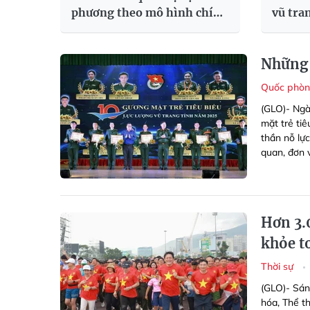
phương theo mô hình chính
vũ tra
quyền địa phương 2 cấp
mạnh t
Những 
Quốc phòn
(GLO)- Ngà
mặt trẻ tiê
thần nỗ lực
quan, đơn v
Hơn 3.
khỏe t
Thời sự
(GLO)- Sán
hóa, Thể t