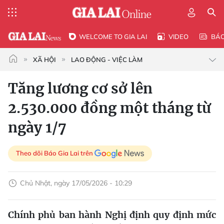
WELCOME TO GIA LAI
VIDEO
BÁ
XÃ HỘI
LAO ĐỘNG - VIỆC LÀM
Tăng lương cơ sở lên
2.530.000 đồng một tháng từ
ngày 1/7
Theo dõi Báo Gia Lai trên
Chủ Nhật, ngày 17/05/2026 - 10:29
Chính phủ ban hành Nghị định quy định mức