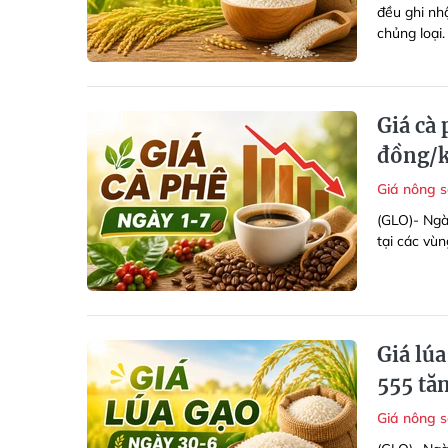
đều ghi nh
chủng loại.
Giá cà
đồng/
Giá nông 
(GLO)- Ngà
tại các vù
Giá lú
555 tă
Giá nông 