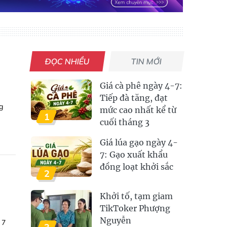
ĐỌC NHIỀU
TIN MỚI
Giá cà phê ngày 4-7:
Tiếp đà tăng, đạt
g
mức cao nhất kể từ
1
cuối tháng 3
Giá lúa gạo ngày 4-
7: Gạo xuất khẩu
đồng loạt khởi sắc
2
Khởi tố, tạm giam
TikToker Phượng
Nguyễn
 7