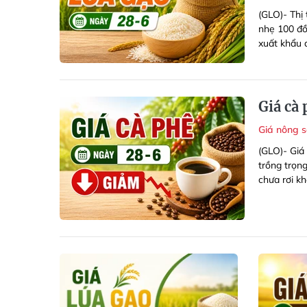
(GLO)- Thị 
nhẹ 100 đồn
xuất khẩu d
Giá cà
Giá nông 
(GLO)- Giá
trồng trọn
chưa rơi kh