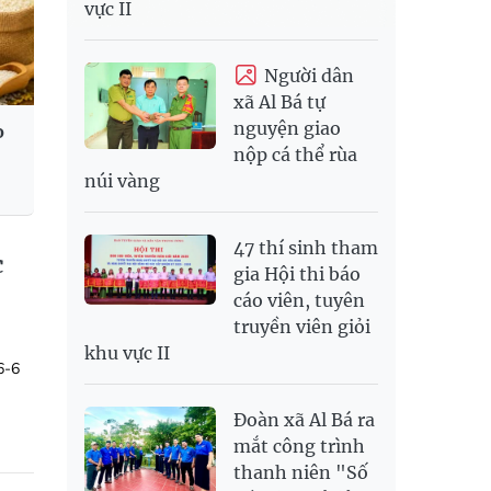
vực II
Người dân
xã Al Bá tự
nguyện giao
o
nộp cá thể rùa
núi vàng
47 thí sinh tham
c
gia Hội thi báo
cáo viên, tuyên
truyền viên giỏi
khu vực II
6-6
Đoàn xã Al Bá ra
mắt công trình
thanh niên "Số