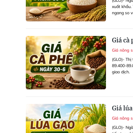
(GLO)- Ngà
xuất khẩu. 
ngang so v
Giá cà
Giá nông 
(GLO)- Thị 
89.400-89.8
giao dịch.
Giá lúa
Giá nông 
(GLO)- Ngày