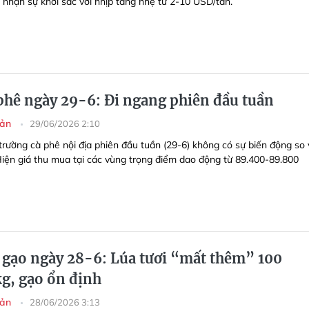
i nhận sự khởi sắc với nhịp tăng nhẹ từ 2-10 USD/tấn.
 phê ngày 29-6: Đi ngang phiên đầu tuần
sản
29/06/2026 2:10
trường cà phê nội địa phiên đầu tuần (29-6) không có sự biến động so 
iện giá thu mua tại các vùng trọng điểm dao động từ 89.400-89.800
a gạo ngày 28-6: Lúa tươi “mất thêm” 100
g, gạo ổn định
sản
28/06/2026 3:13