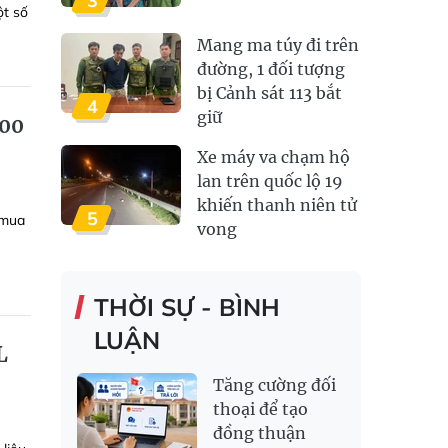
3
ột số
Mang ma túy đi trên
đường, 1 đối tượng
bị Cảnh sát 113 bắt
4
giữ
800
Xe máy va chạm hộ
lan trên quốc lộ 19
khiến thanh niên tử
5
 mua
vong
THỜI SỰ - BÌNH
LUẬN
L
Tăng cường đối
thoại để tạo
đồng thuận