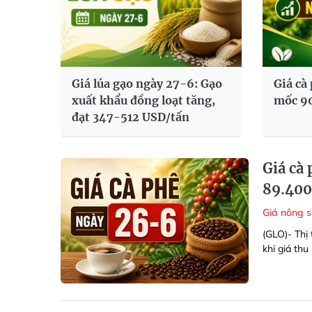
Giá lúa gạo ngày 27-6: Gạo
Giá cà
xuất khẩu đồng loạt tăng,
mốc 9
đạt 347-512 USD/tấn
Giá cà
89.400
Giá nông 
(GLO)- Thị 
khi giá th