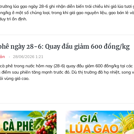
trường lúa gạo ngày 28-6 ghi nhận diễn biến trái chiều khi giá lúa tươi
g/kg ở một số chủng loại, trong khi giá gạo nguyên liệu, gạo bán lẻ v
uy trì ổn định.
 phê ngày 28-6: Quay đầu giảm 600 đồng/kg
sản
28/06/2026 1:21
 cà phê trong nước hôm nay (28-6) quay đầu giảm 600 đồng/kg tại các
g điểm sau phiên tăng mạnh trước đó. Dù thị trường đã hạ nhiệt, song 
ỏi vùng giá cao.