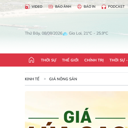
VIDEO
BÁO ẢNH
BÁO IN
PODCAST
Gia Lai, 21°C - 25.9°C
Thứ Bảy, 08/08/2026
THỜI SỰ
THẾ GIỚI
CHÍNH TRỊ
THỜI SỰ 
KINH TẾ
GIÁ NÔNG SẢN