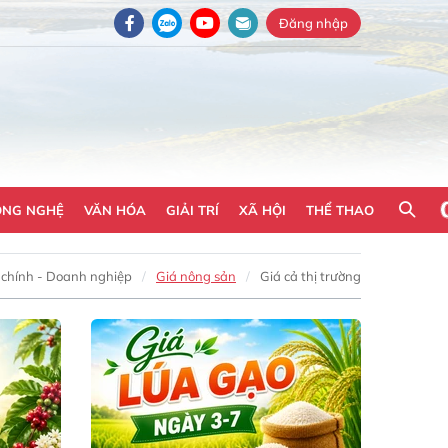
Đăng nhập
ÔNG NGHỆ
VĂN HÓA
GIẢI TRÍ
XÃ HỘI
THỂ THAO
 chính - Doanh nghiệp
Giá nông sản
Giá cả thị trường