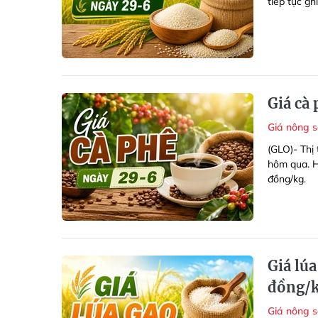
tiếp tục gh
Giá cà
Giá nông 
(GLO)- Thị 
hôm qua. H
đồng/kg.
Giá lú
đồng/k
Giá nông 