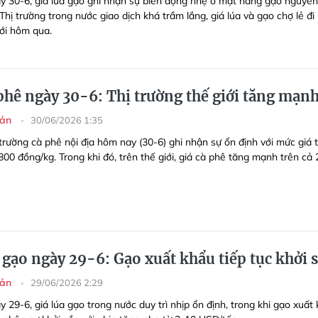
y 30-6, giá lúa gạo ghi nhận sự biến động nhẹ ở mặt hàng gạo nguyên 
Thị trường trong nước giao dịch khá trầm lắng, giá lúa và gạo chợ lẻ đi
ới hôm qua.
 phê ngày 30-6: Thị trường thế giới tăng mạn
sản
30/06/2026 1:35
trường cà phê nội địa hôm nay (30-6) ghi nhận sự ổn định với mức giá 
00 đồng/kg. Trong khi đó, trên thế giới, giá cà phê tăng mạnh trên cả 
 gạo ngày 29-6: Gạo xuất khẩu tiếp tục khởi 
sản
29/06/2026 2:29
 29-6, giá lúa gạo trong nước duy trì nhịp ổn định, trong khi gạo xuất