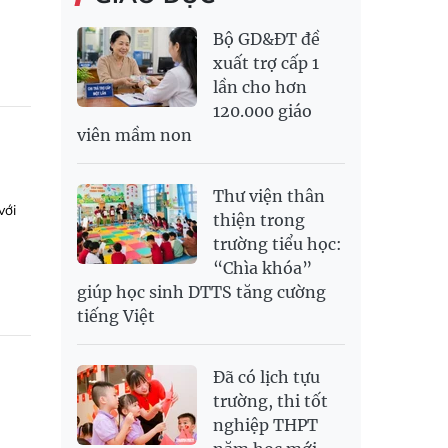
Bộ GD&ĐT đề
xuất trợ cấp 1
lần cho hơn
120.000 giáo
viên mầm non
Thư viện thân
với
thiện trong
trường tiểu học:
“Chìa khóa”
giúp học sinh DTTS tăng cường
tiếng Việt
Đã có lịch tựu
trường, thi tốt
nghiệp THPT