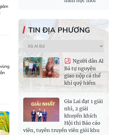
năm học mới
 giảm
à
TIN ĐỊA PHƯƠNG
Người dân Al
 vùng
Bá tự nguyện
vẫn
giao nộp cá thể
khỉ quý hiếm
Gia Lai đạt 1 giải
nhì, 2 giải
khuyến khích
Hội thi Báo cáo
viên, tuyên truyền viên giỏi khu