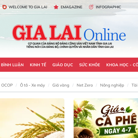
WELCOME TO GIA LAI
EMAGAZINE
INFOGRAPHIC
- BÌNH LUẬN
KINH TẾ
GIÁO DỤC
SỨC KHỎE
KHOA HỌC - C
OCOP
Ô tô - Xe máy
Giá vàng
Net Zero
Nông nghiệp
Tài