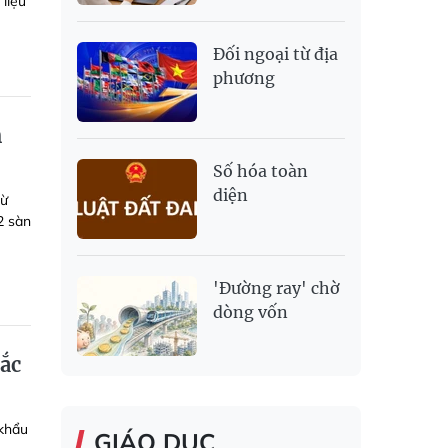
liệu
Đối ngoại từ địa
phương
h
Số hóa toàn
diện
từ
2 sàn
'Đường ray' chờ
dòng vốn
sắc
 khẩu
GIÁO DỤC