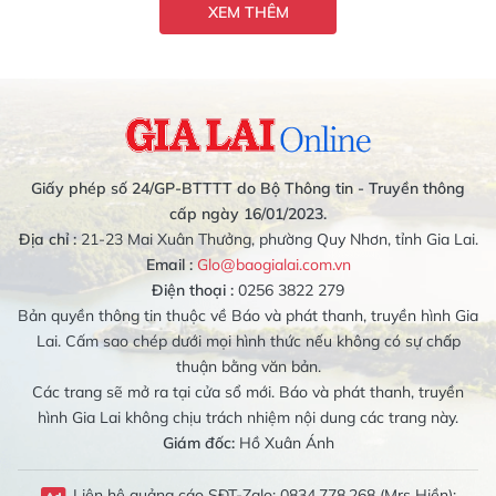
XEM THÊM
Giấy phép số 24/GP-BTTTT do Bộ Thông tin - Truyền thông
cấp ngày 16/01/2023.
Địa chỉ :
21-23 Mai Xuân Thưởng, phường Quy Nhơn, tỉnh Gia Lai.
Email :
Glo@baogialai.com.vn
Điện thoại :
0256 3822 279
Bản quyền thông tin thuộc về Báo và phát thanh, truyền hình Gia
Lai. Cấm sao chép dưới mọi hình thức nếu không có sự chấp
thuận bằng văn bản.
Các trang sẽ mở ra tại cửa sổ mới. Báo và phát thanh, truyền
hình Gia Lai không chịu trách nhiệm nội dung các trang này.
Giám đốc:
Hồ Xuân Ánh
Liên hệ quảng cáo SĐT-Zalo: 0834.778.268 (Mrs Hiền);