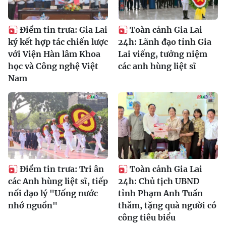
Điểm tin trưa: Gia Lai
Toàn cảnh Gia Lai
ký kết hợp tác chiến lược
24h: Lãnh đạo tỉnh Gia
với Viện Hàn lâm Khoa
Lai viếng, tưởng niệm
học và Công nghệ Việt
các anh hùng liệt sĩ
Nam
Điểm tin trưa: Tri ân
Toàn cảnh Gia Lai
các Anh hùng liệt sĩ, tiếp
24h: Chủ tịch UBND
nối đạo lý "Uống nước
tỉnh Phạm Anh Tuấn
nhớ nguồn"
thăm, tặng quà người có
công tiêu biểu