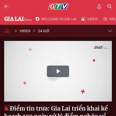
WELCOME TO GIA LAI
VIDEO
BÁ
VIDEO
24 GIỜ
Play
Video
Điểm tin trưa: Gia Lai triển khai kế