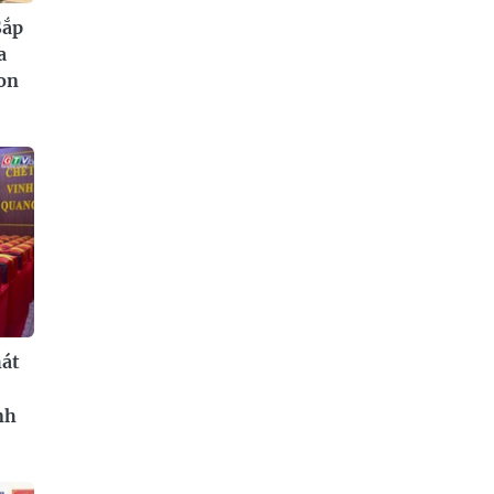
Sắp
a
on
hát
nh