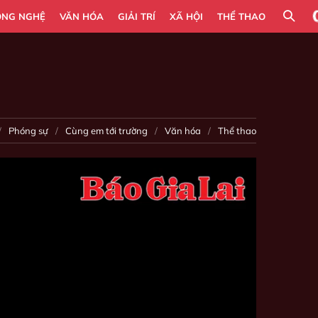
ÔNG NGHỆ
VĂN HÓA
GIẢI TRÍ
XÃ HỘI
THỂ THAO
Phóng sự
Cùng em tới trường
Văn hóa
Thể thao