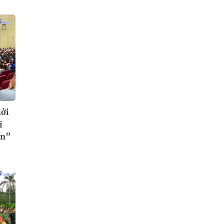
hởi
i
ến”