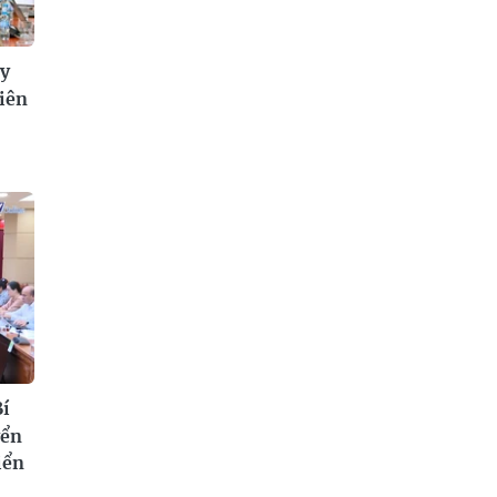
ây
iên
Bí
yển
iển