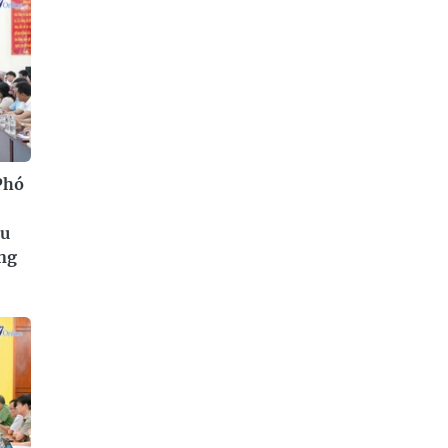
Phó
êu
ông