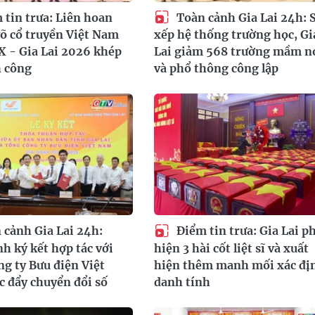
tin trưa: Liên hoan
Toàn cảnh Gia Lai 24h: 
võ cổ truyền Việt Nam
xếp hệ thống trường học, Gi
IX - Gia Lai 2026 khép
Lai giảm 568 trường mầm n
h công
và phổ thông công lập
cảnh Gia Lai 24h:
Điểm tin trưa: Gia Lai p
h ký kết hợp tác với
hiện 3 hài cốt liệt sĩ và xuất
g ty Bưu điện Việt
hiện thêm manh mối xác đị
 đẩy chuyển đổi số
danh tính