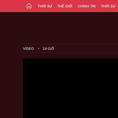
THỜI SỰ
THẾ GIỚI
CHÍNH TRỊ
THỜI SỰ 
VIDEO
24 GIỜ