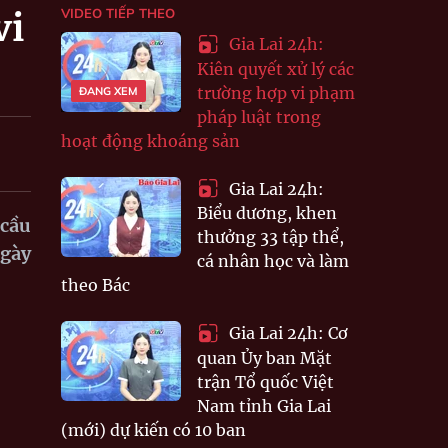
VIDEO TIẾP THEO
vi
Gia Lai 24h:
Kiên quyết xử lý các
trường hợp vi phạm
ĐANG XEM
pháp luật trong
hoạt động khoáng sản
Gia Lai 24h:
Biểu dương, khen
 cầu
thưởng 33 tập thể,
ngày
cá nhân học và làm
theo Bác
Gia Lai 24h: Cơ
quan Ủy ban Mặt
trận Tổ quốc Việt
Nam tỉnh Gia Lai
(mới) dự kiến có 10 ban