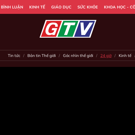
- BÌNH LUẬN
KINH TẾ
GIÁO DỤC
SỨC KHỎE
KHOA HỌC - C
Tin tức
Bản tin Thế giới
Góc nhìn thế giới
24 giờ
Kinh tế