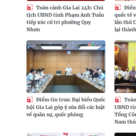
Toàn cảnh Gia Lai 24h: Chủ
Điểm 
tịch UBND tỉnh Phạm Anh Tuấn
quốc tế 
tiếp xúc cử tri phường Quy
lần thứ 
Nhơn
lại thàn
Điểm tin trưa: Đại biểu Quốc
Toàn 
hội Gia Lai góp ý sửa đổi các luật
UBND tỉn
về quân sự, quốc phòng
Tổng Côn
Nam thúc