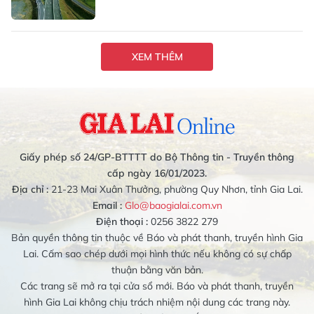
XEM THÊM
Giấy phép số 24/GP-BTTTT do Bộ Thông tin - Truyền thông
cấp ngày 16/01/2023.
Địa chỉ :
21-23 Mai Xuân Thưởng, phường Quy Nhơn, tỉnh Gia Lai.
Email :
Glo@baogialai.com.vn
Điện thoại :
0256 3822 279
Bản quyền thông tin thuộc về Báo và phát thanh, truyền hình Gia
Lai. Cấm sao chép dưới mọi hình thức nếu không có sự chấp
thuận bằng văn bản.
Các trang sẽ mở ra tại cửa sổ mới. Báo và phát thanh, truyền
hình Gia Lai không chịu trách nhiệm nội dung các trang này.