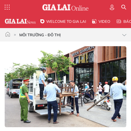
WELCOME TO GIA LAI
VIDEO
BÁ
MÔI TRƯỜNG - ĐÔ THỊ