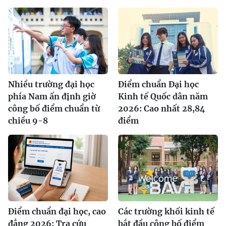
Nhiều trường đại học
Điểm chuẩn Đại học
phía Nam ấn định giờ
Kinh tế Quốc dân năm
công bố điểm chuẩn từ
2026: Cao nhất 28,84
chiều 9-8
điểm
Điểm chuẩn đại học, cao
Các trường khối kinh tế
đẳng 2026: Tra cứu
bắt đầu công bố điểm