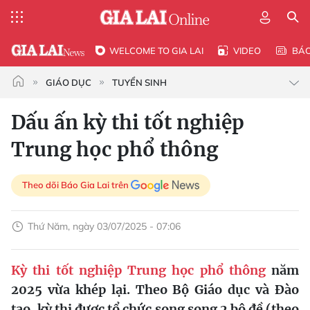
WELCOME TO GIA LAI
VIDEO
BÁ
GIÁO DỤC
TUYỂN SINH
Dấu ấn kỳ thi tốt nghiệp
Trung học phổ thông
Theo dõi Báo Gia Lai trên
Thứ Năm, ngày 03/07/2025 - 07:06
Kỳ thi tốt nghiệp Trung học phổ thông
năm
2025 vừa khép lại. Theo Bộ Giáo dục và Đào
tạo, kỳ thi được tổ chức song song 2 bộ đề (theo