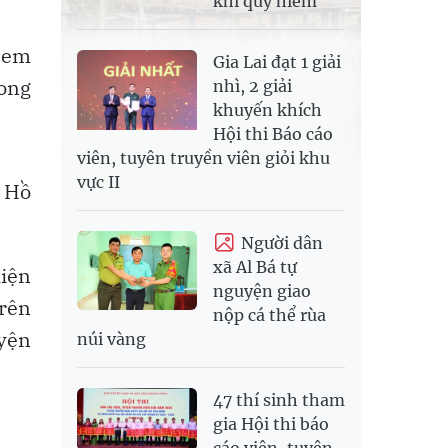
khỉ quý hiếm
6 em
Gia Lai đạt 1 giải
rong
nhì, 2 giải
khuyến khích
Hội thi Báo cáo
viên, tuyên truyền viên giỏi khu
vực II
. Hồ
Người dân
xã Al Bá tự
kiện
nguyện giao
trên
nộp cá thể rùa
yện
núi vàng
47 thí sinh tham
gia Hội thi báo