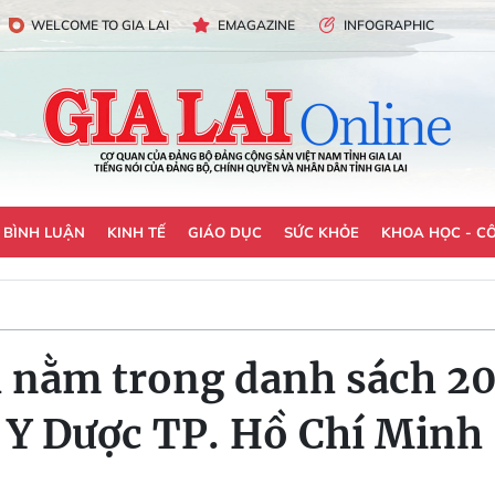
WELCOME TO GIA LAI
EMAGAZINE
INFOGRAPHIC
- BÌNH LUẬN
KINH TẾ
GIÁO DỤC
SỨC KHỎE
KHOA HỌC - C
h nằm trong danh sách 20
 Y Dược TP. Hồ Chí Minh