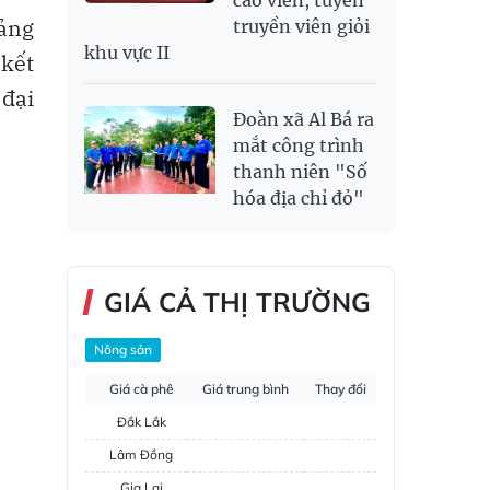
cáo viên, tuyên
oảng
truyền viên giỏi
khu vực II
 kết
 đại
Đoàn xã Al Bá ra
mắt công trình
thanh niên "Số
hóa địa chỉ đỏ"
GIÁ CẢ THỊ TRƯỜNG
Nông sản
Giá cà phê
Giá trung bình
Thay đổi
Đắk Lắk
Lâm Đồng
Gia Lai