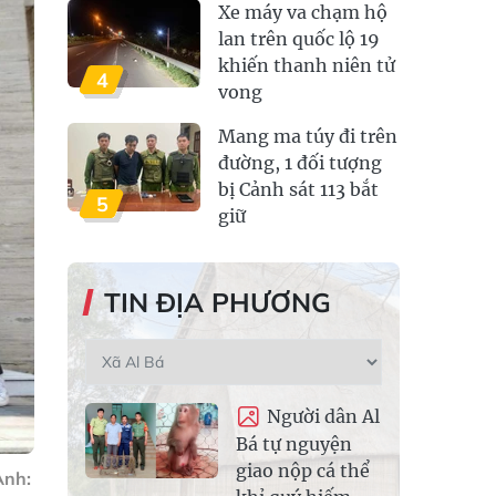
Xe máy va chạm hộ
lan trên quốc lộ 19
khiến thanh niên tử
4
vong
Mang ma túy đi trên
đường, 1 đối tượng
bị Cảnh sát 113 bắt
5
giữ
TIN ĐỊA PHƯƠNG
Người dân Al
Bá tự nguyện
giao nộp cá thể
Ảnh: