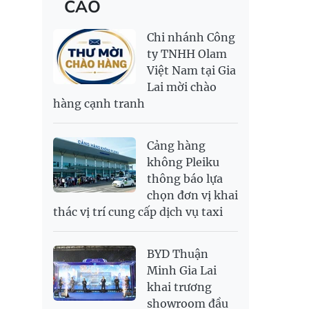
CÁO
RỒNG THĂNG
138,600,000
143,600,000
MYR
6,347.1
6,485.21
LONG 999.9
NOK
2,697.17
2,811.55
Chi nhánh Công
PNJ
138,500,000
142,200,000
RUB
304.3
336.84
ty TNHH Olam
Việt Nam tại Gia
SAR
6,945.42
7,244.36
Lai mời chào
SEK
2,702.79
2,817.41
hàng cạnh tranh
SGD
19,916.94
20,118.12
20,804.08
THB
698.84
776.49
809.42
Cảng hàng
USD
26,000
26,030
26,410
không Pleiku
thông báo lựa
chọn đơn vị khai
thác vị trí cung cấp dịch vụ taxi
BYD Thuận
Minh Gia Lai
khai trương
showroom đầu