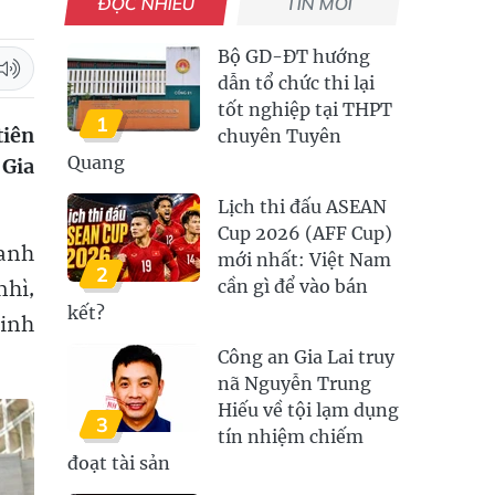
ĐỌC NHIỀU
TIN MỚI
Bộ GD-ĐT hướng
dẫn tổ chức thi lại
tốt nghiệp tại THPT
1
tiên
chuyên Tuyên
Quang
 Gia
Lịch thi đấu ASEAN
Cup 2026 (AFF Cup)
 anh
mới nhất: Việt Nam
2
nhì,
cần gì để vào bán
kết?
Sinh
Công an Gia Lai truy
nã Nguyễn Trung
Hiếu về tội lạm dụng
3
tín nhiệm chiếm
đoạt tài sản