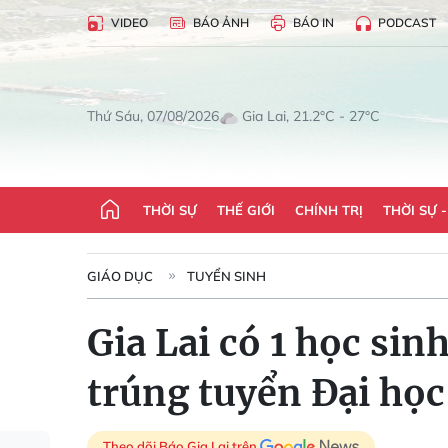
VIDEO
BÁO ẢNH
BÁO IN
PODCAST
Gia Lai, 21.2°C - 27°C
Thứ Sáu, 07/08/2026
THỜI SỰ
THẾ GIỚI
CHÍNH TRỊ
THỜI SỰ 
GIÁO DỤC
TUYỂN SINH
Gia Lai có 1 học sin
trúng tuyển Đại học
Theo dõi Báo Gia Lai trên