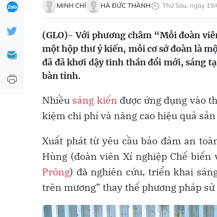
MINH CHÍ
HÀ ĐỨC THÀNH
Thứ Sáu, ngày 19/
(GLO)- Với phương châm “Mỗi đoàn viên,
một hộp thư ý kiến, mỗi cơ sở đoàn là m
đã đã khơi dậy tinh thần đổi mới, sáng tạ
bàn tỉnh.
Nhiều
sáng kiến
được ứng dụng vào th
kiệm chi phí và nâng cao hiệu quả sản
Xuất phát từ yêu cầu bảo đảm an toàn
Hùng (đoàn viên Xí nghiệp Chế biến 
Prông
) đã nghiên cứu, triển khai s
trên mương” thay thế phương pháp sử d