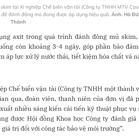
 skim tại Xí nghiệp Chế biến vận tải (Công ty TNHH MTV Cao
ua để đánh đông mủ đang được áp dụng hiệu quả.
Ảnh: Hà Đứ
Thành
dụng axit trong quá trình đánh đông mủ skim,
xuống còn khoảng 3-4 ngày, góp phần bảo đảm
ảm áp lực xử lý nước thải, tiết kiệm hóa chất và 
ệp Chế biến vận tải (Công ty TNHH một thành 
gian qua, đoàn viên, thanh niên của đơn vị đã 
ề xuất nhiều sáng kiến cải tiến kỹ thuật phục vụ
ùng được Hội đồng Khoa học Công ty đánh giá
giá trị đối với công tác bảo vệ môi trường”.