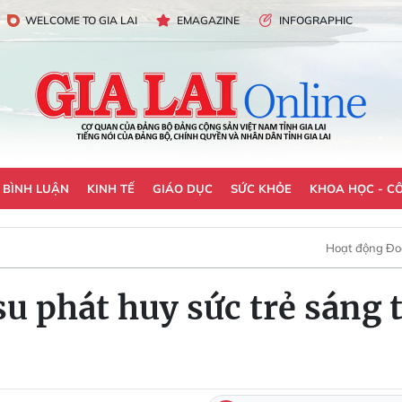
WELCOME TO GIA LAI
EMAGAZINE
INFOGRAPHIC
- BÌNH LUẬN
KINH TẾ
GIÁO DỤC
SỨC KHỎE
KHOA HỌC - C
Hoạt động Đoà
su phát huy sức trẻ sáng 