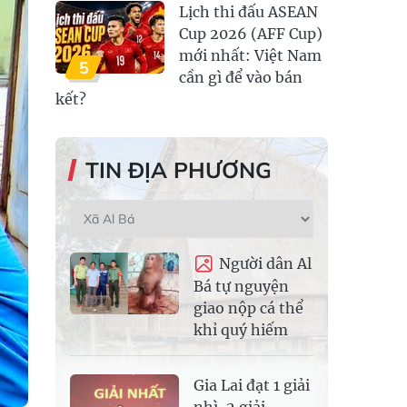
Lịch thi đấu ASEAN
Cup 2026 (AFF Cup)
mới nhất: Việt Nam
5
cần gì để vào bán
kết?
TIN ĐỊA PHƯƠNG
Người dân Al
Bá tự nguyện
giao nộp cá thể
khỉ quý hiếm
Gia Lai đạt 1 giải
nhì, 2 giải