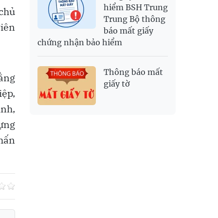
hiểm BSH Trung
 chủ
Trung Bộ thông
iên
báo mất giấy
chứng nhận bảo hiểm
Thông báo mất
hằng
giấy tờ
iệp,
ình,
dựng
nhấn