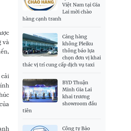
Việt Nam tại Gia
SAR
6,949.25
7,248.34
Lai mời chào
SEK
2,700.94
2,815.47
hàng cạnh tranh
SGD
19,907.29
20,108.37
20,793.98
THB
698.74
776.38
809.3
được
Cảng hàng
USD
26,020
26,050
26,430
g và
không Pleiku
iến,
thông báo lựa
chọn đơn vị khai
thác vị trí cung cấp dịch vụ taxi
 cải
BYD Thuận
tính
Minh Gia Lai
thúc
khai trương
 của
showroom đầu
tiên
anh
Công ty Bảo