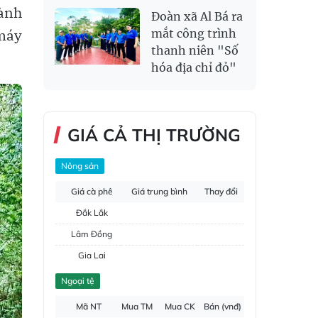
hành
Đoàn xã Al Bá ra
máy
mắt công trình
thanh niên "Số
hóa địa chỉ đỏ"
GIÁ CẢ THỊ TRƯỜNG
Nông sản
Giá cà phê
Giá trung bình
Thay đổi
Đắk Lắk
Lâm Đồng
Gia Lai
Đắk Nông
Ngoại tệ
Hồ tiêu
Mã NT
Mua TM
Mua CK
Bán (vnđ)