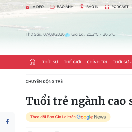
VIDEO
BÁO ẢNH
BÁO IN
PODCAST
Gia Lai, 21.2°C - 26.5°C
Thứ Sáu, 07/08/2026
THỜI SỰ
THẾ GIỚI
CHÍNH TRỊ
THỜI SỰ 
CHUYỂN ĐỘNG TRẺ
Tuổi trẻ ngành cao 
Theo dõi Báo Gia Lai trên