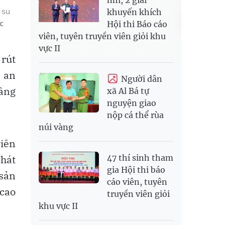
 su
khuyến khích
c
Hội thi Báo cáo
viên, tuyên truyền viên giỏi khu
vực II
 rút
 an
Người dân
nâng
xã Al Bá tự
nguyện giao
nộp cá thể rùa
núi vàng
viên
phát
47 thí sinh tham
gia Hội thi báo
 sản
cáo viên, tuyên
 cao
truyền viên giỏi
khu vực II