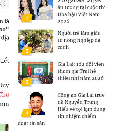
2 cô gái Gia Lai gây
ấn tượng tại cuộc thi
Hoa hậu Việt Nam
1
n là
2026
tạo”
Người trẻ làm giàu
 địa
từ nông nghiệp đa
canh
2
tiết
Gia Lai: 162 đội viên
tham gia Trại hè
thiếu nhi năm 2026
3
 Duy
Chư
Công an Gia Lai truy
nã Nguyễn Trung
skim
Hiếu về tội lạm dụng
4
tín nhiệm chiếm
đoạt tài sản