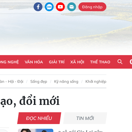
Đăng nhập
ÔNG NGHỆ
VĂN HÓA
GIẢI TRÍ
XÃ HỘI
THỂ THAO
n - Hội - Đội
Sống đẹp
Kỹ năng sống
Khởi nghiệp
tạo, đổi mới
ĐỌC NHIỀU
TIN MỚI