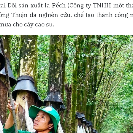
 tại Đội sản xuất Ia Pếch (Công ty TNHH một t
ồng Thiện đã nghiên cứu, chế tạo thành công 
 mưa cho cây cao su.