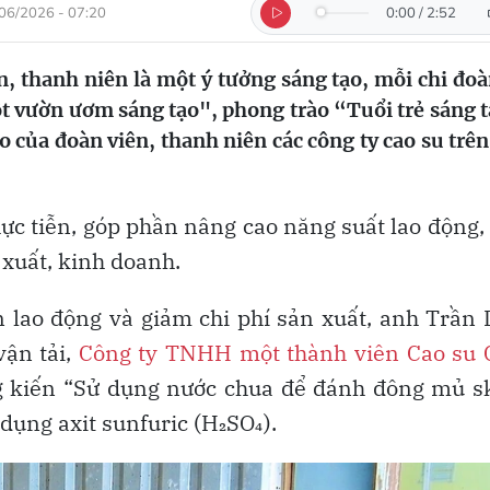
06/2026 - 07:20
0:00
/
2:52
 thanh niên là một ý tưởng sáng tạo, mỗi chi đoà
ột vườn ươm sáng tạo", phong trào “Tuổi trẻ sáng 
o của đoàn viên, thanh niên các công ty cao su trên
ực tiễn, góp phần nâng cao năng suất lao động, 
 xuất, kinh doanh.
 lao động và giảm chi phí sản xuất, anh Trần
vận tải,
Công ty TNHH một thành viên Cao su 
áng kiến “Sử dụng nước chua để đánh đông mủ 
ụng axit sunfuric (H₂SO₄).