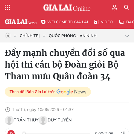
WELCOME TO GIA LAI
VIDEO
BÁ
CHÍNH TRỊ
QUỐC PHÒNG - AN NINH
Đẩy mạnh chuyển đổi số qua
hội thi cán bộ Đoàn giỏi Bộ
Tham mưu Quân đoàn 34
Theo dõi Báo Gia Lai trên
Thứ Tư, ngày 10/06/2026 - 01:37
TRẦN THÚY
DUY TUYÊN
0:00
/
2:06