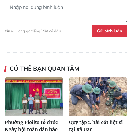
Gửi bình luận
Xin vui lòng gõ tiếng Việt có dấu
CÓ THỂ BẠN QUAN TÂM
Phường Pleiku tổ chức
Quy tập 2 hài cốt liệt sĩ
Ngày hội toàn dân bảo
tại xã Uar