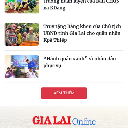
trường huấn luyện của Ban CHQS
xã KDang
Truy tặng Bằng khen của Chủ tịch
UBND tỉnh Gia Lai cho quân nhân
Kpă Thiêp
“Hành quân xanh” vì nhân dân
phục vụ
XEM THÊM