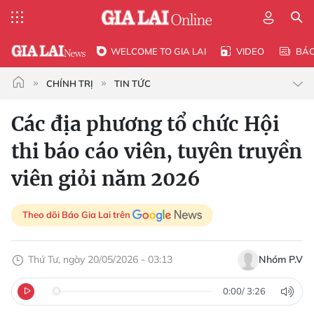
WELCOME TO GIA LAI
VIDEO
BÁ
CHÍNH TRỊ
TIN TỨC
Các địa phương tổ chức Hội
thi báo cáo viên, tuyên truyền
viên giỏi năm 2026
Theo dõi Báo Gia Lai trên
Thứ Tư, ngày 20/05/2026 - 03:13
Nhóm P.V
0:00
/
3:26