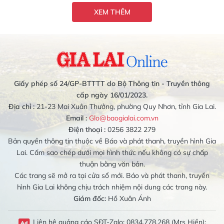
XEM THÊM
Giấy phép số 24/GP-BTTTT do Bộ Thông tin - Truyền thông
cấp ngày 16/01/2023.
Địa chỉ :
21-23 Mai Xuân Thưởng, phường Quy Nhơn, tỉnh Gia Lai.
Email :
Glo@baogialai.com.vn
Điện thoại :
0256 3822 279
Bản quyền thông tin thuộc về Báo và phát thanh, truyền hình Gia
Lai. Cấm sao chép dưới mọi hình thức nếu không có sự chấp
thuận bằng văn bản.
Các trang sẽ mở ra tại cửa sổ mới. Báo và phát thanh, truyền
hình Gia Lai không chịu trách nhiệm nội dung các trang này.
Giám đốc:
Hồ Xuân Ánh
Liên hệ quảng cáo SĐT-Zalo: 0834.778.268 (Mrs Hiền);