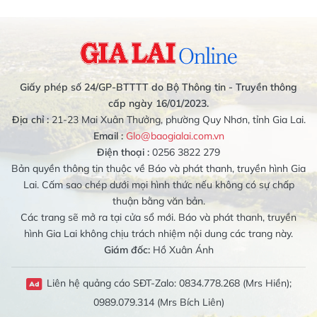
Giấy phép số 24/GP-BTTTT do Bộ Thông tin - Truyền thông
cấp ngày 16/01/2023.
Địa chỉ :
21-23 Mai Xuân Thưởng, phường Quy Nhơn, tỉnh Gia Lai.
Email :
Glo@baogialai.com.vn
Điện thoại :
0256 3822 279
Bản quyền thông tin thuộc về Báo và phát thanh, truyền hình Gia
Lai. Cấm sao chép dưới mọi hình thức nếu không có sự chấp
thuận bằng văn bản.
Các trang sẽ mở ra tại cửa sổ mới. Báo và phát thanh, truyền
hình Gia Lai không chịu trách nhiệm nội dung các trang này.
Giám đốc:
Hồ Xuân Ánh
Liên hệ quảng cáo SĐT-Zalo: 0834.778.268 (Mrs Hiền);
0989.079.314 (Mrs Bích Liên)