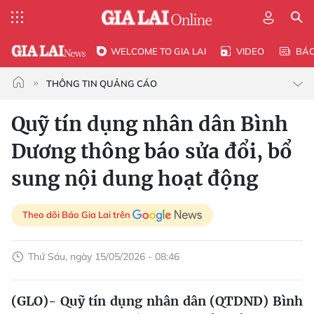
WELCOME TO GIA LAI
VIDEO
BÁ
THÔNG TIN QUẢNG CÁO
Quỹ tín dụng nhân dân Bình
Dương thông báo sửa đổi, bổ
sung nội dung hoạt động
Theo dõi Báo Gia Lai trên
Thứ Sáu, ngày 15/05/2026 - 08:46
(GLO)- Quỹ tín dụng nhân dân (QTDND) Bình