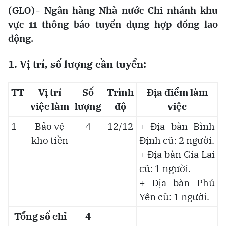
(GLO)- Ngân hàng Nhà nước Chi nhánh khu
vực 11 thông báo tuyển dụng hợp đồng lao
động.
1. Vị trí, số lượng cần tuyển:
TT
Vị trí
Số
Trình
Địa điểm làm
việc làm
lượng
độ
việc
1
Bảo vệ
4
12/12
+ Địa bàn Bình
kho tiền
Định cũ: 2 người.
+ Địa bàn Gia Lai
cũ: 1 người.
+ Địa bàn Phú
Yên cũ: 1 người.
Tổng số chỉ
4