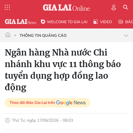
WELCOME TO GIA LAI
VIDEO
BÁ
THÔNG TIN QUẢNG CÁO
Ngân hàng Nhà nước Chi
nhánh khu vực 11 thông báo
tuyển dụng hợp đồng lao
động
Theo dõi Báo Gia Lai trên
Thứ Tư, ngày 17/06/2026 - 06:03