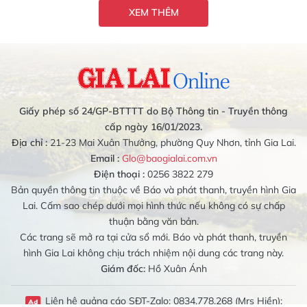
XEM THÊM
Giấy phép số 24/GP-BTTTT do Bộ Thông tin - Truyền thông
cấp ngày 16/01/2023.
Địa chỉ :
21-23 Mai Xuân Thưởng, phường Quy Nhơn, tỉnh Gia Lai.
Email :
Glo@baogialai.com.vn
Điện thoại :
0256 3822 279
Bản quyền thông tin thuộc về Báo và phát thanh, truyền hình Gia
Lai. Cấm sao chép dưới mọi hình thức nếu không có sự chấp
thuận bằng văn bản.
Các trang sẽ mở ra tại cửa sổ mới. Báo và phát thanh, truyền
hình Gia Lai không chịu trách nhiệm nội dung các trang này.
Giám đốc:
Hồ Xuân Ánh
Liên hệ quảng cáo SĐT-Zalo: 0834.778.268 (Mrs Hiền);