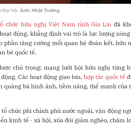
 Đại hội.
Ảnh: Nhật Trường
tổ chức hữu nghị Việt Nam tỉnh Gia Lai
đã kh
oạt động, khẳng định vai trò là lực lượng nòng
óp phần tăng cường mối quan hệ đoàn kết, hữu 
ạn bè quốc tế.
được chú trọng; mạng lưới hội hữu nghị từng 
 động. Các hoạt động giao lưu,
hợp tác quốc tế
đ
hần quảng bá hình ảnh, tiềm năng, thế mạnh của 
ác tổ chức phi chính phủ nước ngoài, vận động n
iển kinh tế - xã hội, xóa đói giảm nghèo, chăm l