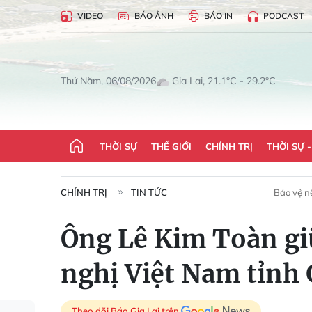
VIDEO
BÁO ẢNH
BÁO IN
PODCAST
Gia Lai, 21.1°C - 29.2°C
Thứ Năm, 06/08/2026
THỜI SỰ
THẾ GIỚI
CHÍNH TRỊ
THỜI SỰ 
CHÍNH TRỊ
TIN TỨC
Bảo vệ n
Ông Lê Kim Toàn giữ
nghị Việt Nam tỉnh 
Theo dõi Báo Gia Lai trên