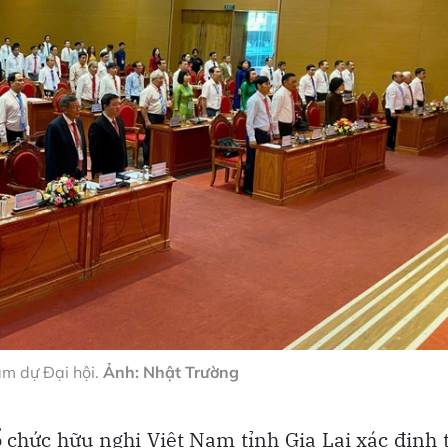
am dự Đại hội.
Ảnh: Nhật Trường
 chức hữu nghị Việt Nam tỉnh Gia Lai xác định 