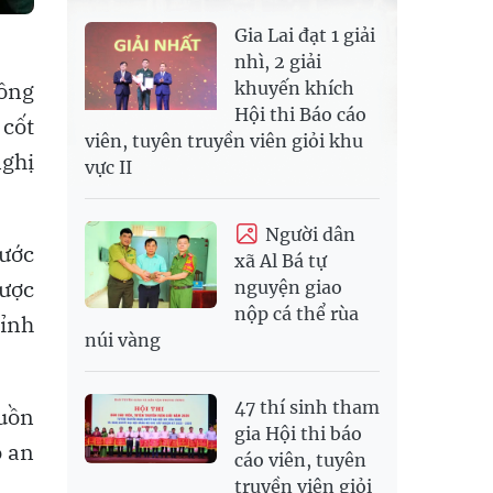
Gia Lai đạt 1 giải
nhì, 2 giải
ông
khuyến khích
Hội thi Báo cáo
 cốt
viên, tuyên truyền viên giỏi khu
nghị
vực II
Người dân
bước
xã Al Bá tự
ược
nguyện giao
nộp cá thể rùa
tỉnh
núi vàng
47 thí sinh tham
guồn
gia Hội thi báo
o an
cáo viên, tuyên
truyền viên giỏi