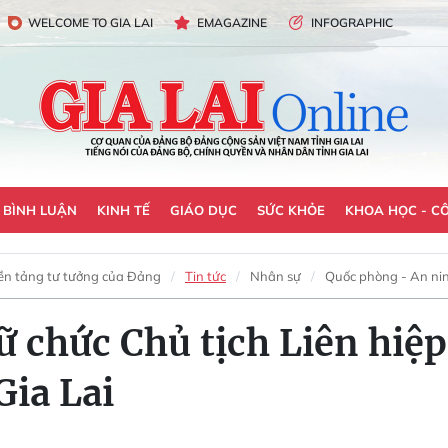
WELCOME TO GIA LAI
EMAGAZINE
INFOGRAPHIC
- BÌNH LUẬN
KINH TẾ
GIÁO DỤC
SỨC KHỎE
KHOA HỌC - C
ền tảng tư tưởng của Đảng
Tin tức
Nhân sự
Quốc phòng - An ni
 chức Chủ tịch Liên hiệp
Gia Lai