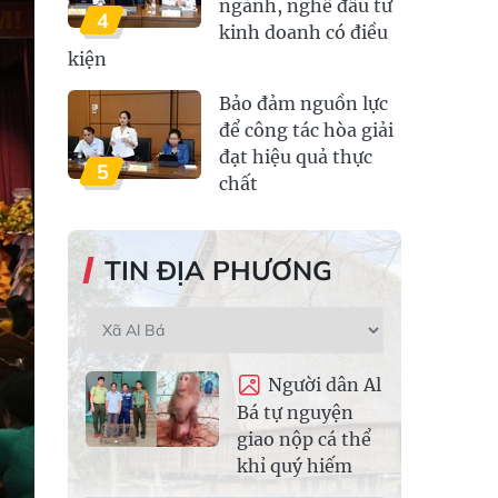
ngành, nghề đầu tư
4
kinh doanh có điều
kiện
Bảo đảm nguồn lực
để công tác hòa giải
đạt hiệu quả thực
5
chất
TIN ĐỊA PHƯƠNG
Người dân Al
Bá tự nguyện
giao nộp cá thể
khỉ quý hiếm