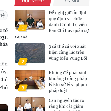
ĐỌC NHIỀU
TIN MỚI
Đề nghị giữ ổn định
quy định về chức
danh Chính trị viên
1
c tổ
Ban Chỉ huy quân sự
cấp xã
031.
khóa
3 cá thể cá voi xuất
hiện cùng lúc trên
vùng biển Vũng Bồi
2
iên
 ủy,
Không để phát sinh
 Chủ
khoảng trống pháp
lý khi xử lý vi phạm
 Phó
3
pháp luật
Cần nguyên tắc rõ
ràng khi cắt giảm