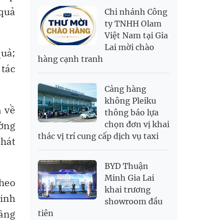
NOK
2,696.08
2,810.41
 quả
Chi nhánh Công
PNJ
138,500,000
142,500,000
RUB
307.79
340.71
ty TNHH Olam
Việt Nam tại Gia
SAR
6,944.19
7,243.07
Lai mời chào
quả;
SEK
2,709.1
2,823.98
hàng cạnh tranh
SGD
19,929.2
20,130.51
20,816.88
 tác
THB
699.53
777.26
810.22
Cảng hàng
USD
26,010
26,040
26,420
không Pleiku
n về
thông báo lựa
ường
chọn đơn vị khai
thác vị trí cung cấp dịch vụ taxi
phát
BYD Thuận
Minh Gia Lai
theo
khai trương
kinh
showroom đầu
nâng
tiên