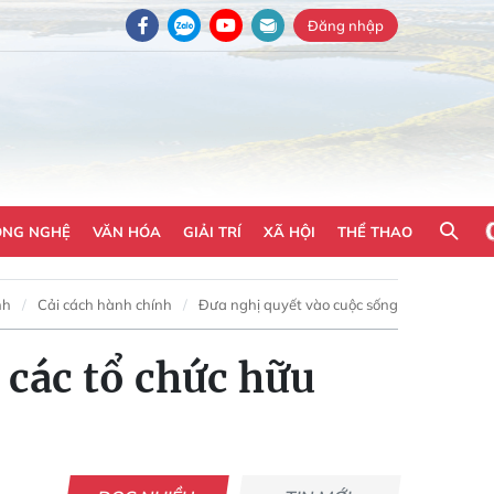
Đăng nhập
ÔNG NGHỆ
VĂN HÓA
GIẢI TRÍ
XÃ HỘI
THỂ THAO
nh
Cải cách hành chính
Đưa nghị quyết vào cuộc sống
 các tổ chức hữu