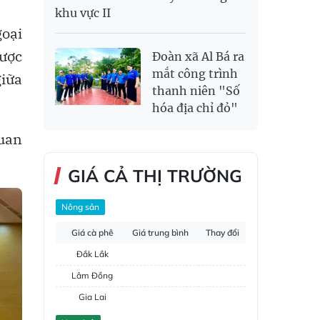
khu vực II
goại
được
Đoàn xã Al Bá ra
mắt công trình
giữa
thanh niên "Số
hóa địa chỉ đỏ"
quan
GIÁ CẢ THỊ TRƯỜNG
Nông sản
Giá cà phê
Giá trung bình
Thay đổi
Đắk Lắk
Lâm Đồng
Gia Lai
Đắk Nông