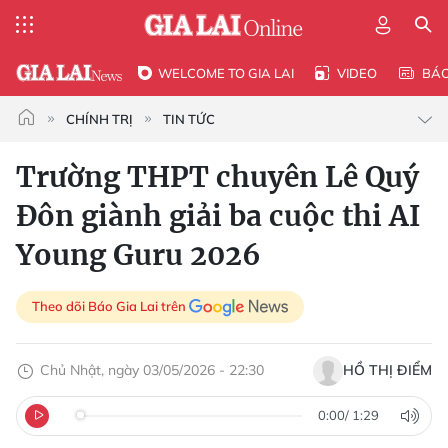
WELCOME TO GIA LAI
VIDEO
BÁ
CHÍNH TRỊ
TIN TỨC
Trường THPT chuyên Lê Quý
Đôn giành giải ba cuộc thi AI
Young Guru 2026
Theo dõi Báo Gia Lai trên
Chủ Nhật, ngày 03/05/2026 - 22:30
HỒ THỊ ĐIỂM
0:00
/
1:29