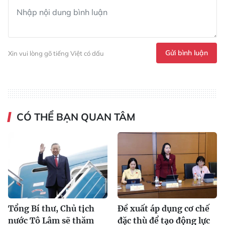
Gửi bình luận
Xin vui lòng gõ tiếng Việt có dấu
CÓ THỂ BẠN QUAN TÂM
Tổng Bí thư, Chủ tịch
Đề xuất áp dụng cơ chế
nước Tô Lâm sẽ thăm
đặc thù để tạo động lực