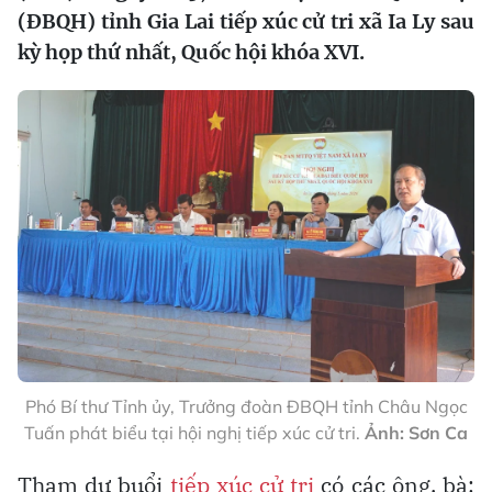
(ĐBQH) tỉnh Gia Lai tiếp xúc cử tri xã Ia Ly sau
kỳ họp thứ nhất, Quốc hội khóa XVI.
Phó Bí thư Tỉnh ủy, Trưởng đoàn ĐBQH tỉnh Châu Ngọc
Tuấn phát biểu tại hội nghị tiếp xúc cử tri.
Ảnh: Sơn Ca
Tham dự buổi
tiếp xúc cử tri
có các ông, bà: