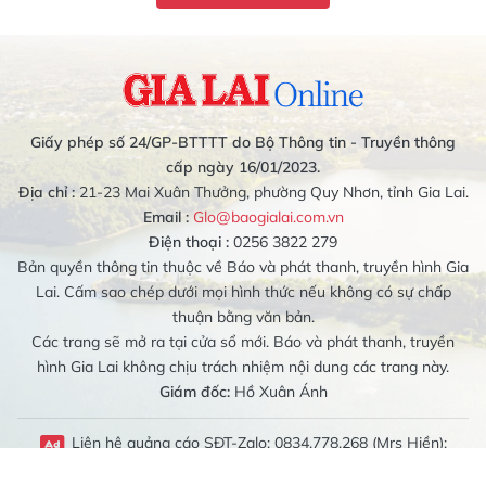
Giấy phép số 24/GP-BTTTT do Bộ Thông tin - Truyền thông
cấp ngày 16/01/2023.
Địa chỉ :
21-23 Mai Xuân Thưởng, phường Quy Nhơn, tỉnh Gia Lai.
Email :
Glo@baogialai.com.vn
Điện thoại :
0256 3822 279
Bản quyền thông tin thuộc về Báo và phát thanh, truyền hình Gia
Lai. Cấm sao chép dưới mọi hình thức nếu không có sự chấp
thuận bằng văn bản.
Các trang sẽ mở ra tại cửa sổ mới. Báo và phát thanh, truyền
hình Gia Lai không chịu trách nhiệm nội dung các trang này.
Giám đốc:
Hồ Xuân Ánh
Liên hệ quảng cáo SĐT-Zalo: 0834.778.268 (Mrs Hiền);
0989.079.314 (Mrs Bích Liên)