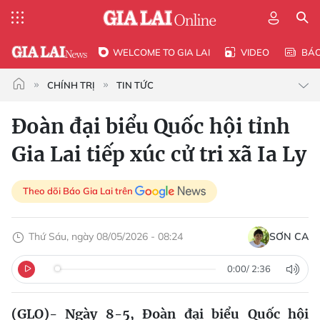
WELCOME TO GIA LAI
VIDEO
BÁ
CHÍNH TRỊ
TIN TỨC
Đoàn đại biểu Quốc hội tỉnh
Gia Lai tiếp xúc cử tri xã Ia Ly
Theo dõi Báo Gia Lai trên
Thứ Sáu, ngày 08/05/2026 - 08:24
SƠN CA
0:00
/
2:36
(
GLO)- Ngày 8-5, Đoàn đại biểu Quốc hội