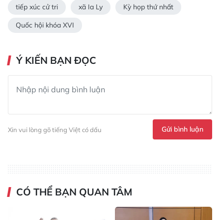
tiếp xúc cử tri
xã Ia Ly
Kỳ họp thứ nhất
Quốc hội khóa XVI
Ý KIẾN BẠN ĐỌC
Gửi bình luận
Xin vui lòng gõ tiếng Việt có dấu
CÓ THỂ BẠN QUAN TÂM