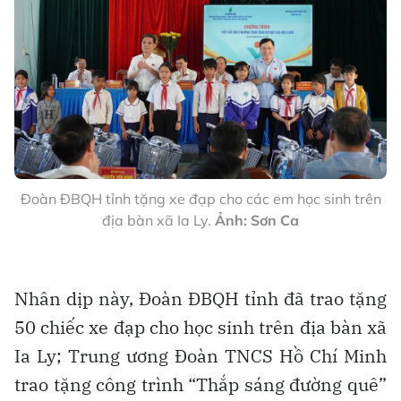
Đoàn ĐBQH tỉnh tặng xe đạp cho các em học sinh trên
địa bàn xã Ia Ly.
Ảnh: Sơn Ca
Nhân dịp này, Đoàn ĐBQH tỉnh đã trao tặng
50 chiếc xe đạp cho học sinh trên địa bàn xã
Ia Ly; Trung ương Đoàn TNCS Hồ Chí Minh
trao tặng công trình “Thắp sáng đường quê”