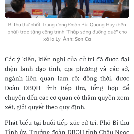
Bí thư thứ nhất Trung ương Đoàn Bùi Quang Huy (bên
phải) trao tặng công trình "Thắp sáng đường quê" cho
xã Ia Ly.
Ảnh: Sơn Ca
Các ý kiến, kiến nghị của cử tri đã được đại
diện lãnh đạo tỉnh, địa phương và các sở,
ngành liên quan làm rõ; đồng thời, được
Đoàn ĐBQH tỉnh tiếp thu, tổng hợp để
chuyển đến các cơ quan có thẩm quyền xem
xét, giải quyết theo quy định.
Phát biểu tại buổi tiếp xúc cử tri, Phó Bí thư
Tỉnh ủy, Trưởng đoàn ĐBQH tỉnh Châu Ngọc