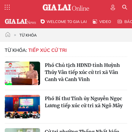
WELCOME TO GIA LAI
VIDEO
BÁ
TỪ KHÓA
TỪ KHÓA:
TIẾP XÚC CỬ TRI
Phó Chủ tịch HĐND tỉnh Huỳnh
Thúy Vân tiếp xúc cử tri xã Vân
Canh và Canh Vinh
Phó Bí thư Tỉnh ủy Nguyễn Ngọc
Lương tiếp xúc cử tri xã Ngô Mây
Cử tri phường Thống Nhất kiến