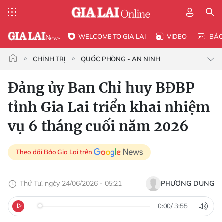
WELCOME TO GIA LAI
VIDEO
BÁ
CHÍNH TRỊ
QUỐC PHÒNG - AN NINH
Đảng ủy Ban Chỉ huy BĐBP
tỉnh Gia Lai triển khai nhiệm
vụ 6 tháng cuối năm 2026
Theo dõi Báo Gia Lai trên
Thứ Tư, ngày 24/06/2026 - 05:21
PHƯƠNG DUNG
0:00
/
3:55