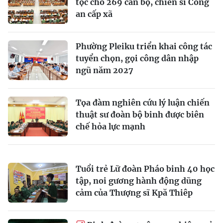
tộc cho 269 cán bộ, chiến sĩ Công
an cấp xã
Phường Pleiku triển khai công tác
tuyển chọn, gọi công dân nhập
ngũ năm 2027
Tọa đàm nghiên cứu lý luận chiến
thuật sư đoàn bộ binh được biên
chế hỏa lực mạnh
Tuổi trẻ Lữ đoàn Pháo binh 40 học
tập, noi gương hành động dũng
cảm của Thượng sĩ Kpă Thiêp