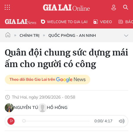
WELCOME TO GIA LAI
VIDEO
BÁ
CHÍNH TRỊ
QUỐC PHÒNG - AN NINH
Quân đội chung sức dựng mái
ấm cho người có công
Theo dõi Báo Gia Lai trên
Thứ Hai, ngày 29/06/2026 - 00:58
NGUYỄN TÚ
HỒ HỒNG
0:00
/
4:17