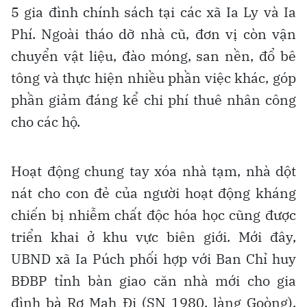
5 gia đình chính sách tại các xã Ia Ly và Ia
Phí. Ngoài tháo dỡ nhà cũ, đơn vị còn vận
chuyển vật liệu, đào móng, san nền, đổ bê
tông và thực hiện nhiều phần việc khác, góp
phần giảm đáng kể chi phí thuê nhân công
cho các hộ.
Hoạt động chung tay xóa nhà tạm, nhà dột
nát cho con đẻ của người hoạt động kháng
chiến bị nhiễm chất độc hóa học cũng được
triển khai ở khu vực biên giới. Mới đây,
UBND xã Ia Púch phối hợp với Ban Chỉ huy
BĐBP tỉnh bàn giao căn nhà mới cho gia
đình bà Rơ Mah Đi (SN 1980, làng Goòng).