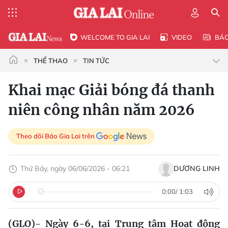
WELCOME TO GIA LAI
VIDEO
BÁ
THỂ THAO
TIN TỨC
Khai mạc Giải bóng đá thanh
niên công nhân năm 2026
Theo dõi Báo Gia Lai trên
Thứ Bảy, ngày 06/06/2026 - 06:21
DƯƠNG LINH
0:00
/
1:03
(GLO)- Ngày 6-6, tại Trung tâm Hoạt động