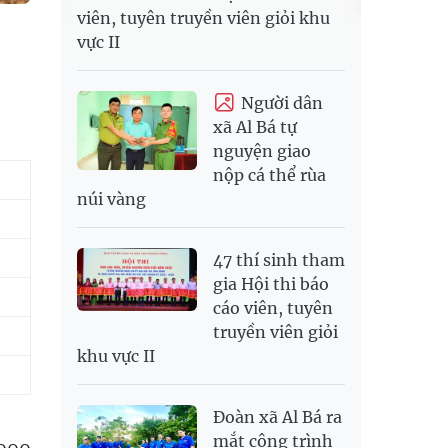
viên, tuyên truyền viên giỏi khu
vực II
Người dân
xã Al Bá tự
nguyện giao
nộp cá thể rùa
núi vàng
47 thí sinh tham
gia Hội thi báo
cáo viên, tuyên
truyền viên giỏi
khu vực II
Đoàn xã Al Bá ra
mắt công trình