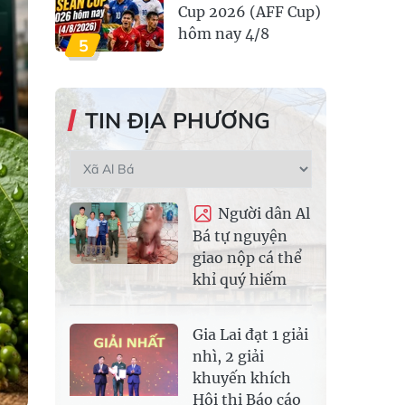
Cup 2026 (AFF Cup)
hôm nay 4/8
5
TIN ĐỊA PHƯƠNG
Người dân Al
Bá tự nguyện
giao nộp cá thể
khỉ quý hiếm
Gia Lai đạt 1 giải
nhì, 2 giải
khuyến khích
Hội thi Báo cáo