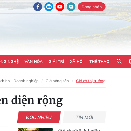
Đăng nhập
ÔNG NGHỆ
VĂN HÓA
GIẢI TRÍ
XÃ HỘI
THỂ THAO
 chính - Doanh nghiệp
Giá nông sản
Giá cả thị trường
ên diện rộng
ĐỌC NHIỀU
TIN MỚI