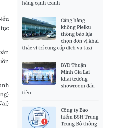
hàng cạnh tranh
SGD
19,929.2
20,130.51
20,816.88
THB
699.53
777.26
810.22
 Nếu
Cảng hàng
USD
26,010
26,040
26,420
 tục
không Pleiku
thông báo lựa
chọn đơn vị khai
thác vị trí cung cấp dịch vụ taxi
 bán
guồn
BYD Thuận
Minh Gia Lai
khai trương
ạnh
showroom đầu
tiên
ng)
Nai)
Công ty Bảo
hiểm BSH Trung
Trung Bộ thông