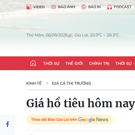
VIDEO
BÁO ẢNH
BÁO IN
PODCAST
Gia Lai, 20.9°C - 28.3°C
Thứ Năm, 06/08/2026
THỜI SỰ
THẾ GIỚI
CHÍNH TRỊ
THỜI SỰ 
KINH TẾ
GIÁ CẢ THỊ TRƯỜNG
Giá hồ tiêu hôm nay
Theo dõi Báo Gia Lai trên