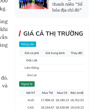
.000
thanh niên "Số
kg.
hóa địa chỉ đỏ"
vùng
 khi
GIÁ CẢ THỊ TRƯỜNG
 vẫn
àng
Nông sản
Giá cà phê
Giá trung bình
Thay đổi
Đắk Lắk
Lâm Đồng
Gia Lai
 đó.
Đắk Nông
Ngoại tệ
 và
Hồ tiêu
Mã NT
Mua TM
Mua CK
Bán (vnđ)
AUD
17,998.42
18,180.23
18,762.53
CAD
18,244.67
18,428.96
19,019.23