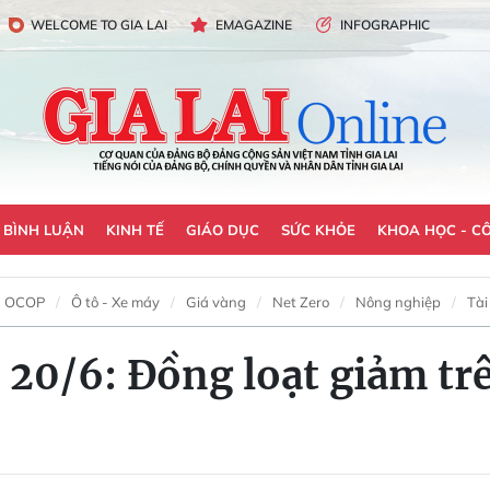
WELCOME TO GIA LAI
EMAGAZINE
INFOGRAPHIC
- BÌNH LUẬN
KINH TẾ
GIÁO DỤC
SỨC KHỎE
KHOA HỌC - C
OCOP
Ô tô - Xe máy
Giá vàng
Net Zero
Nông nghiệp
Tài
 20/6: Đồng loạt giảm tr