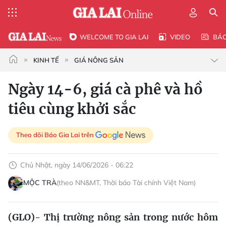
WELCOME TO GIA LAI
VIDEO
BÁ
KINH TẾ
GIÁ NÔNG SẢN
Ngày 14-6, giá cà phê và hồ
tiêu cùng khởi sắc
Theo dõi Báo Gia Lai trên
Chủ Nhật, ngày 14/06/2026 - 06:22
MỘC TRÀ
(theo NN&MT, Thời báo Tài chính Việt Nam)
(GLO)- Thị trường nông sản trong nước hôm