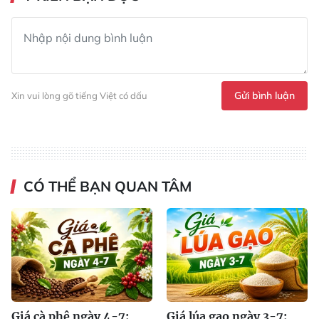
Gửi bình luận
Xin vui lòng gõ tiếng Việt có dấu
CÓ THỂ BẠN QUAN TÂM
Giá cà phê ngày 4-7:
Giá lúa gạo ngày 3-7: