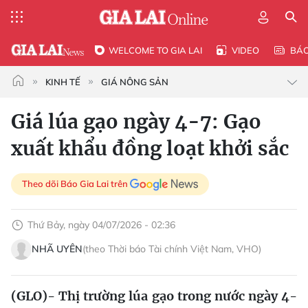
WELCOME TO GIA LAI
VIDEO
BÁ
KINH TẾ
GIÁ NÔNG SẢN
Giá lúa gạo ngày 4-7: Gạo
xuất khẩu đồng loạt khởi sắc
Theo dõi Báo Gia Lai trên
Thứ Bảy, ngày 04/07/2026 - 02:36
NHÃ UYÊN
(theo Thời báo Tài chính Việt Nam, VHO)
(GLO)- Thị trường lúa gạo trong nước ngày 4-