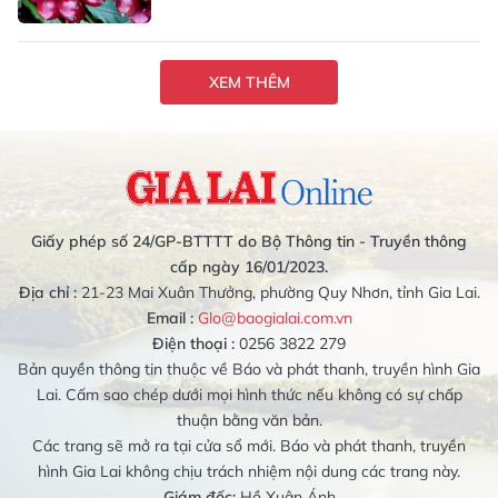
XEM THÊM
Giấy phép số 24/GP-BTTTT do Bộ Thông tin - Truyền thông
cấp ngày 16/01/2023.
Địa chỉ :
21-23 Mai Xuân Thưởng, phường Quy Nhơn, tỉnh Gia Lai.
Email :
Glo@baogialai.com.vn
Điện thoại :
0256 3822 279
Bản quyền thông tin thuộc về Báo và phát thanh, truyền hình Gia
Lai. Cấm sao chép dưới mọi hình thức nếu không có sự chấp
thuận bằng văn bản.
Các trang sẽ mở ra tại cửa sổ mới. Báo và phát thanh, truyền
hình Gia Lai không chịu trách nhiệm nội dung các trang này.
Giám đốc:
Hồ Xuân Ánh