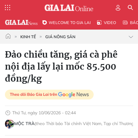
WELCOME TO GIA LAI
VIDEO
BÁ
KINH TẾ
GIÁ NÔNG SẢN
Đảo chiều tăng, giá cà phê
nội địa lấy lại mốc 85.500
đồng/kg
Theo dõi Báo Gia Lai trên
Thứ Tư, ngày 10/06/2026 - 02:44
MỘC TRÀ
(theo Thời báo Tài chính Việt Nam, Tạp chí Thương t