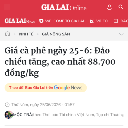
WELCOME TO GIA LAI
VIDEO
BÁ
KINH TẾ
GIÁ NÔNG SẢN
Giá cà phê ngày 25-6: Đảo
chiều tăng, cao nhất 88.700
đồng/kg
Theo dõi Báo Gia Lai trên
Thứ Năm, ngày 25/06/2026 - 01:57
MỘC TRÀ
(theo Thời báo Tài chính Việt Nam, Tạp chí Thương t