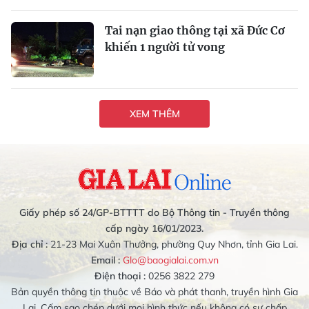
Tai nạn giao thông tại xã Đức Cơ
khiến 1 người tử vong
XEM THÊM
Giấy phép số 24/GP-BTTTT do Bộ Thông tin - Truyền thông
cấp ngày 16/01/2023.
Địa chỉ :
21-23 Mai Xuân Thưởng, phường Quy Nhơn, tỉnh Gia Lai.
Email :
Glo@baogialai.com.vn
Điện thoại :
0256 3822 279
Bản quyền thông tin thuộc về Báo và phát thanh, truyền hình Gia
Lai. Cấm sao chép dưới mọi hình thức nếu không có sự chấp