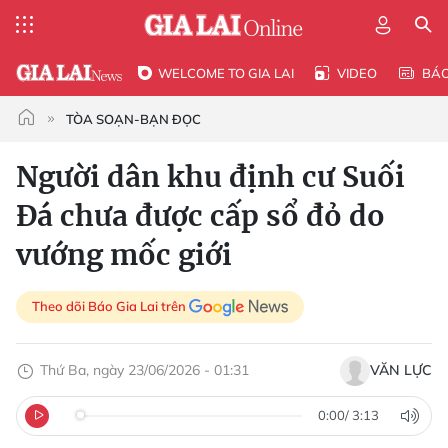
WELCOME TO GIA LAI
VIDEO
BÁ
TÒA SOẠN-BẠN ĐỌC
Người dân khu định cư Suối
Ðá chưa được cấp sổ đỏ do
vướng mốc giới
Theo dõi Báo Gia Lai trên
Thứ Ba, ngày 23/06/2026 - 01:31
VĂN LỰC
0:00
/
3:13