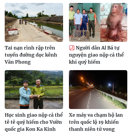
Tai nạn rình rập trên
Người dân Al Bá tự
tuyến đường dọc kênh
nguyện giao nộp cá thể
Văn Phong
khỉ quý hiếm
Học sinh giao nộp cá thể
Xe máy va chạm hộ lan
tê tê quý hiếm cho Vườn
trên quốc lộ 19 khiến
quốc gia Kon Ka Kinh
thanh niên tử vong