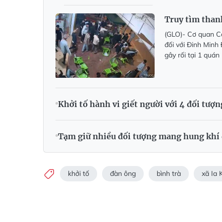
Truy tìm than
(GLO)- Cơ quan Cả
đối với Đinh Minh
gây rối tại 1 quán
Khởi tố hành vi giết người với 4 đối tượ
Tạm giữ nhiều đối tượng mang hung khí 
khởi tố
đàn ông
bình trà
xã Ia K