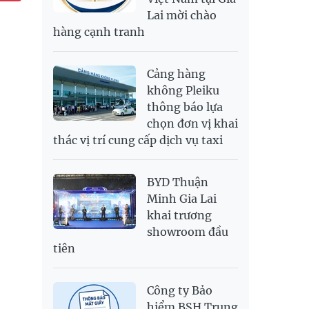
Lai mời chào
SEK
2,702.79
2,817.41
hàng cạnh tranh
SGD
19,916.94
20,118.12
20,804.08
THB
698.84
776.49
809.42
Cảng hàng
USD
26,000
26,030
26,410
không Pleiku
thông báo lựa
chọn đơn vị khai
thác vị trí cung cấp dịch vụ taxi
BYD Thuận
Minh Gia Lai
khai trương
showroom đầu
tiên
Công ty Bảo
hiểm BSH Trung