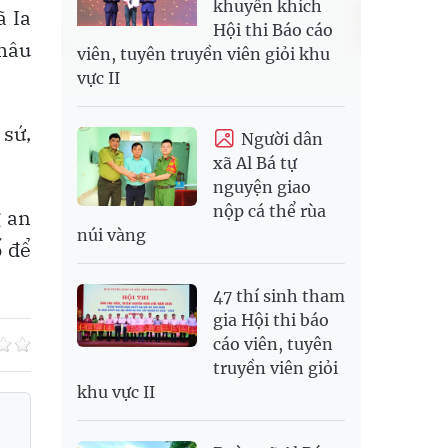
khuyến khích
ã Ia
Hội thi Báo cáo
 mâu
viên, tuyên truyền viên giỏi khu
vực II
 sứ,
Người dân
xã Al Bá tự
nguyện giao
nộp cá thể rùa
g an
núi vàng
ố để
47 thí sinh tham
gia Hội thi báo
cáo viên, tuyên
truyền viên giỏi
khu vực II