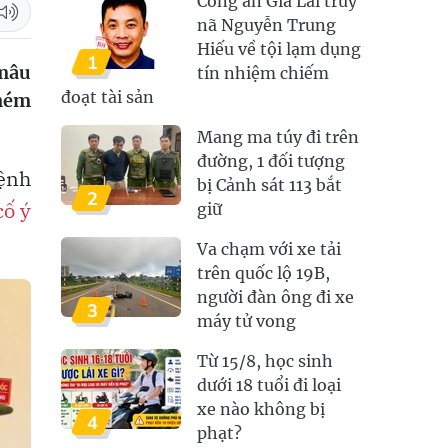
Công an Gia Lai truy
nã Nguyễn Trung
Hiếu về tội lạm dụng
1
 mâu
tín nhiệm chiếm
đoạt tài sản
 ném
Mang ma túy đi trên
đường, 1 đối tượng
lệnh
bị Cảnh sát 113 bắt
2
ố ý
giữ
Va chạm với xe tải
trên quốc lộ 19B,
người đàn ông đi xe
3
máy tử vong
Từ 15/8, học sinh
dưới 18 tuổi đi loại
xe nào không bị
4
phạt?