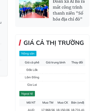
Đoàn xã Al Bá ra
mắt công trình
thanh niên "Số
hóa địa chỉ đỏ"
u
GIÁ CẢ THỊ TRƯỜNG
Nông sản
Giá cà phê
Giá trung bình
Thay đổi
Đắk Lắk
Lâm Đồng
Gia Lai
Đắk Nông
Ngoại tệ
Hồ tiêu
Mã NT
Mua TM
Mua CK
Bán (vnđ)
AUD
17,968.56
18,150.06
18,731.41