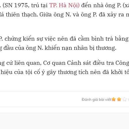
 (SN 1975, trú tại
TP. Hà Nội)
đến nhà ông P. (x
á thiên thạch. Giữa ông N. và ông P. đã xảy ra
P. chứng kiến sự việc nên đã cầm bình trà bằng
g đầu của ông N. khiến nạn nhân bị thương.
ng cứ liên quan, Cơ quan Cảnh sát điều tra Côn
hiệu của tội cố ý gây thương tích nên đã khởi t
Đánh giá bài viết