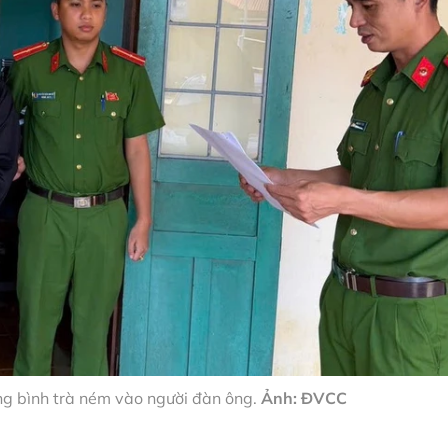
ùng bình trà ném vào người đàn ông.
Ảnh: ĐVCC