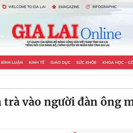
WELCOME TO GIA LAI
EMAGAZINE
INFOGRAPHIC
- BÌNH LUẬN
KINH TẾ
GIÁO DỤC
SỨC KHỎE
KHOA HỌC - C
 trà vào người đàn ông m