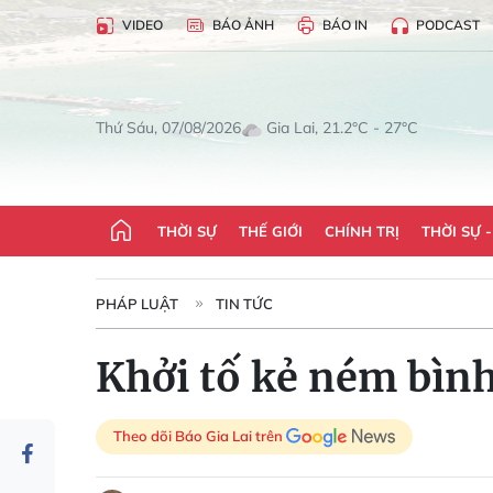
VIDEO
BÁO ẢNH
BÁO IN
PODCAST
Gia Lai, 21.2°C - 27°C
Thứ Sáu, 07/08/2026
THỜI SỰ
THẾ GIỚI
CHÍNH TRỊ
THỜI SỰ 
PHÁP LUẬT
TIN TỨC
Khởi tố kẻ ném bình
Theo dõi Báo Gia Lai trên