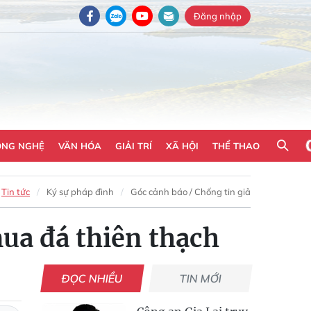
Đăng nhập
ÔNG NGHỆ
VĂN HÓA
GIẢI TRÍ
XÃ HỘI
THỂ THAO
Tin tức
Ký sự pháp đình
Góc cảnh báo / Chống tin giả
ua đá thiên thạch
ĐỌC NHIỀU
TIN MỚI