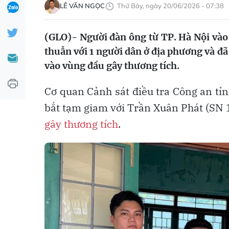
LÊ VĂN NGỌC
Thứ Bảy, ngày 20/06/2026 - 07:38
(GLO)- Người đàn ông từ TP. Hà Nội vào 
thuẫn với 1 người dân ở địa phương và đã
vào vùng đầu gây thương tích.
Cơ quan Cảnh sát điều tra Công an tỉnh
bắt tạm giam với Trần Xuân Phát (SN 19
gây thương tích
.