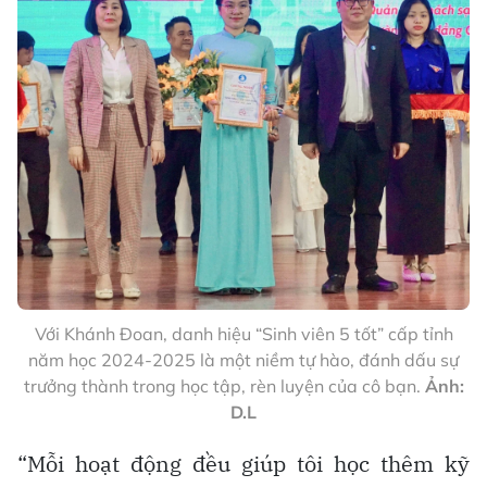
Với Khánh Đoan, danh hiệu “Sinh viên 5 tốt” cấp tỉnh
năm học 2024-2025 là một niềm tự hào, đánh dấu sự
trưởng thành trong học tập, rèn luyện của cô bạn.
Ảnh:
D.L
“Mỗi hoạt động đều giúp tôi học thêm kỹ