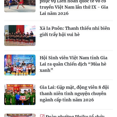
phục vụ Liên hoan quốc tế võ cổ
truyền Việt Nam lần thứ IX - Gia
Lai năm 2026
Xã Ia Pnôn: Thanh thiếu nhi biên
giới trẩy hội vui hè
Hội Sinh viên Việt Nam tỉnh Gia
Lai ra quân Chiến dịch “Mùa hè
xanh”
Gia Lai: Gặp mặt, động viên 8 đội
thanh niên tình nguyện chuyên
ngành cấp tỉnh năm 2026
Đoàn phường Pleiku tổ chức