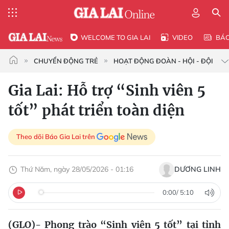
WELCOME TO GIA LAI
VIDEO
BÁ
CHUYỂN ĐỘNG TRẺ
HOẠT ĐỘNG ĐOÀN - HỘI - ĐỘI
Gia Lai: Hỗ trợ “Sinh viên 5
tốt” phát triển toàn diện
Theo dõi Báo Gia Lai trên
Thứ Năm, ngày 28/05/2026 - 01:16
DƯƠNG LINH
0:00
/
5:10
(GLO)- Phong trào “Sinh viên 5 tốt” tại tỉnh