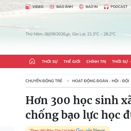
VIDEO
BÁO ẢNH
BÁO IN
PODCAST
Gia Lai, 21.3°C - 28.2°C
Thứ Năm, 06/08/2026
THỜI SỰ
THẾ GIỚI
CHÍNH TRỊ
THỜI SỰ 
CHUYỂN ĐỘNG TRẺ
HOẠT ĐỘNG ĐOÀN - HỘI - ĐỘI
Hơn 300 học sinh x
chống bạo lực học 
Theo dõi Báo Gia Lai trên