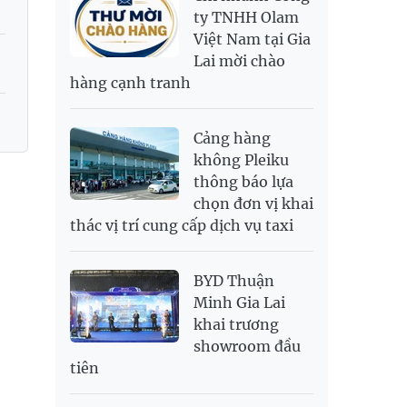
RUB
307.79
340.71
ty TNHH Olam
Việt Nam tại Gia
SAR
6,944.19
7,243.07
Lai mời chào
SEK
2,709.1
2,823.98
hàng cạnh tranh
SGD
19,929.2
20,130.51
20,816.88
THB
699.53
777.26
810.22
Cảng hàng
USD
26,010
26,040
26,420
không Pleiku
thông báo lựa
chọn đơn vị khai
thác vị trí cung cấp dịch vụ taxi
BYD Thuận
Minh Gia Lai
khai trương
showroom đầu
tiên