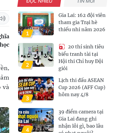
ĐỌC NHIỀU
TIN MỚI
Gia Lai: 162 đội viên
tham gia Trại hè
thiếu nhi năm 2026
1
ghĩa
 học
20 thí sinh tiêu
biểu tranh tài tại
Hội thi Chỉ huy Đội
2
yền,
giỏi
 cảm
Lịch thi đấu ASEAN
ô và
Cup 2026 (AFF Cup)
hôm nay 4/8
3
39 điểm camera tại
Gia Lai đang ghi
nhận lỗi gì, bao lâu
4
có phạt nguội?