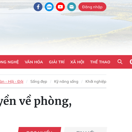
Đăng nhập
ÔNG NGHỆ
VĂN HÓA
GIẢI TRÍ
XÃ HỘI
THỂ THAO
n - Hội - Đội
Sống đẹp
Kỹ năng sống
Khởi nghiệp
yền về phòng,