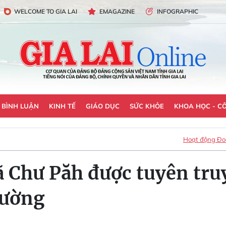
WELCOME TO GIA LAI
EMAGAZINE
INFOGRAPHIC
- BÌNH LUẬN
KINH TẾ
GIÁO DỤC
SỨC KHỎE
KHOA HỌC - C
Hoạt động Đoà
ã Chư Păh được tuyên tru
đường