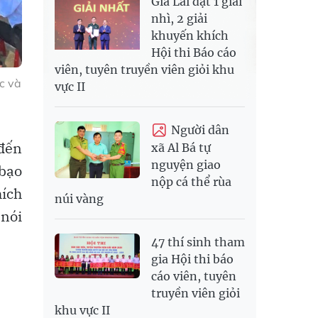
Gia Lai đạt 1 giải
nhì, 2 giải
khuyến khích
Hội thi Báo cáo
viên, tuyên truyền viên giỏi khu
c và
vực II
Người dân
đến
xã Al Bá tự
nguyện giao
 bạo
nộp cá thể rùa
hích
núi vàng
 nói
47 thí sinh tham
gia Hội thi báo
cáo viên, tuyên
truyền viên giỏi
khu vực II