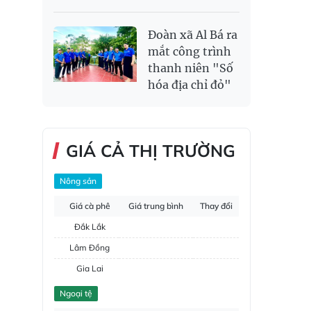
Đoàn xã Al Bá ra
mắt công trình
thanh niên "Số
hóa địa chỉ đỏ"
GIÁ CẢ THỊ TRƯỜNG
Nông sản
Giá cà phê
Giá trung bình
Thay đổi
Đắk Lắk
Lâm Đồng
Gia Lai
Đắk Nông
Ngoại tệ
Hồ tiêu