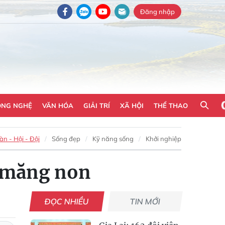
Đăng nhập
ÔNG NGHỆ
VĂN HÓA
GIẢI TRÍ
XÃ HỘI
THỂ THAO
n - Hội - Đội
Sống đẹp
Kỹ năng sống
Khởi nghiệp
h măng non
ĐỌC NHIỀU
TIN MỚI