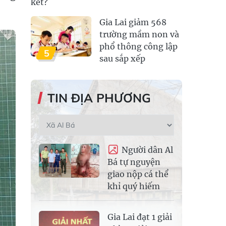
kết?
Gia Lai giảm 568
trường mầm non và
phổ thông công lập
5
sau sắp xếp
TIN ĐỊA PHƯƠNG
Người dân Al
Bá tự nguyện
giao nộp cá thể
khỉ quý hiếm
Gia Lai đạt 1 giải