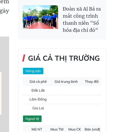
thêm
Đoàn xã Al Bá ra
ngày
mắt công trình
thanh niên "Số
hóa địa chỉ đỏ"
GIÁ CẢ THỊ TRƯỜNG
Nông sản
Giá cà phê
Giá trung bình
Thay đổi
Đắk Lắk
Lâm Đồng
Gia Lai
Đắk Nông
Ngoại tệ
Hồ tiêu
Mã NT
Mua TM
Mua CK
Bán (vnđ)