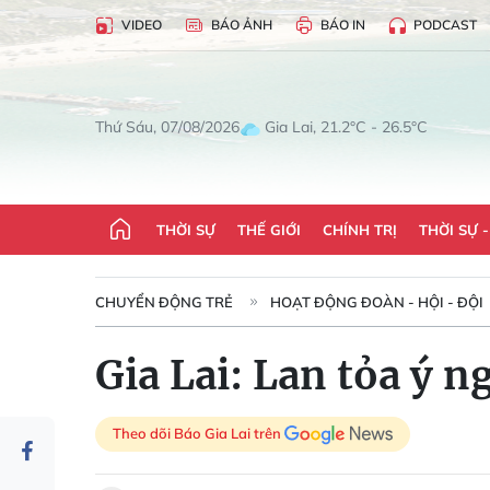
VIDEO
BÁO ẢNH
BÁO IN
PODCAST
Gia Lai, 21.2°C - 26.5°C
Thứ Sáu, 07/08/2026
THỜI SỰ
THẾ GIỚI
CHÍNH TRỊ
THỜI SỰ 
CHUYỂN ĐỘNG TRẺ
HOẠT ĐỘNG ĐOÀN - HỘI - ĐỘI
Gia Lai: Lan tỏa ý 
Theo dõi Báo Gia Lai trên