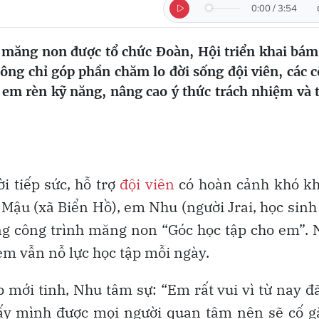
0:00
/
3:54
 măng non được tổ chức Đoàn, Hội triển khai bám
hông chỉ góp phần chăm lo đời sống đội viên, các 
 em rèn kỹ năng, nâng cao ý thức trách nhiệm và 
i tiếp sức, hỗ trợ
đội viên
có hoàn cảnh khó kh
Mậu (xã Biển Hồ), em Nhu (người Jrai, học sinh
ng công trình măng non “Góc học tập cho em”.
em vẫn nỗ lực học tập mỗi ngày.
 mới tinh, Nhu tâm sự: “Em rất vui vì từ nay đ
thấy mình được mọi người quan tâm nên sẽ cố 