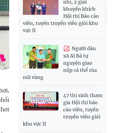
nhì, 2 giải
khuyến khích
Hội thi Báo cáo
viên, tuyên truyền viên giỏi khu
vực II
Người dân
xã Al Bá tự
nguyện giao
nộp cá thể rùa
núi vàng
hơi,
47 thí sinh tham
phối
gia Hội thi báo
chơi
cáo viên, tuyên
truyền viên giỏi
khu vực II