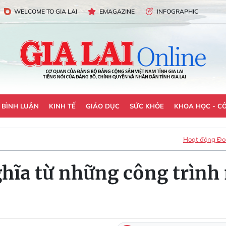
WELCOME TO GIA LAI
EMAGAZINE
INFOGRAPHIC
- BÌNH LUẬN
KINH TẾ
GIÁO DỤC
SỨC KHỎE
KHOA HỌC - C
Hoạt động Đoà
nghĩa từ những công trìn