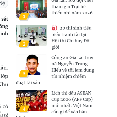
Gia Lai: 162 đội viên
tham gia Trại hè
thiếu nhi năm 2026
1
 sát
công
20 thí sinh tiêu
tinh
biểu tranh tài tại
Hội thi Chỉ huy Đội
2
giỏi
Công an Gia Lai truy
nã Nguyễn Trung
ăn.
Hiếu về tội lạm dụng
3
 lớp
tín nhiệm chiếm
đoạt tài sản
 Nhu
Lịch thi đấu ASEAN
Cup 2026 (AFF Cup)
ã có
mới nhất: Việt Nam
4
cần gì để vào bán
gắng