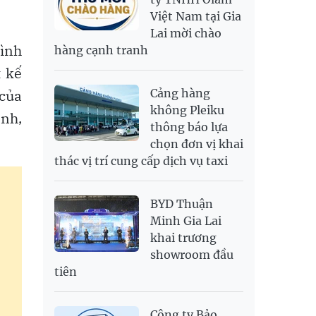
Việt Nam tại Gia
SAR
6,949.25
7,248.34
Lai mời chào
SEK
2,700.94
2,815.47
rình
hàng cạnh tranh
SGD
19,907.29
20,108.37
20,793.98
t kế
THB
698.74
776.38
809.3
của
Cảng hàng
USD
26,020
26,050
26,430
không Pleiku
ảnh,
thông báo lựa
chọn đơn vị khai
thác vị trí cung cấp dịch vụ taxi
BYD Thuận
Minh Gia Lai
khai trương
showroom đầu
tiên
Công ty Bảo