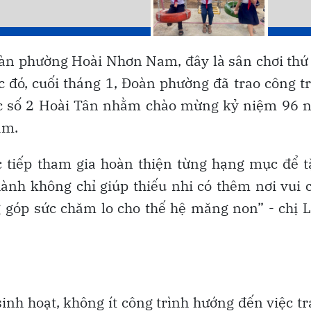
àn phường Hoài Nhơn Nam, đây là sân chơi thứ
c đó, cuối tháng 1, Đoàn phường đã trao công t
học số 2 Hoài Tân nhằm chào mừng kỷ niệm 96 
am.
ực tiếp tham gia hoàn thiện từng hạng mục để 
hành không chỉ giúp thiếu nhi có thêm nơi vui 
g góp sức chăm lo cho thế hệ măng non” - chị 
sinh hoạt, không ít công trình hướng đến việc t