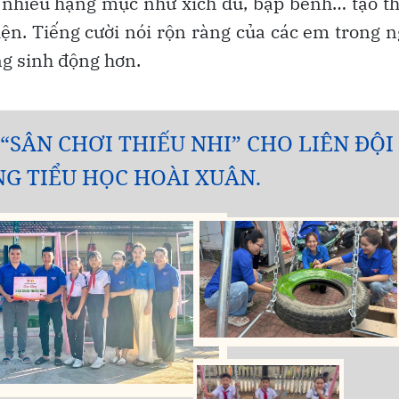
với nhiều hạng mục như xích đu, bập bênh… tạo 
iện. Tiếng cười nói rộn ràng của các em trong 
ng sinh động hơn.