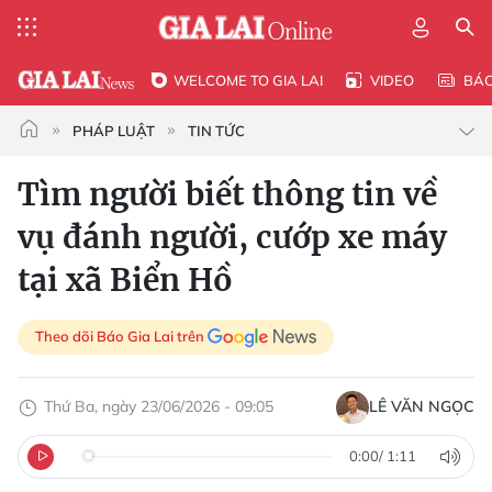
WELCOME TO GIA LAI
VIDEO
BÁ
PHÁP LUẬT
TIN TỨC
Tìm người biết thông tin về
vụ đánh người, cướp xe máy
tại xã Biển Hồ
Theo dõi Báo Gia Lai trên
Thứ Ba, ngày 23/06/2026 - 09:05
LÊ VĂN NGỌC
0:00
/
1:11