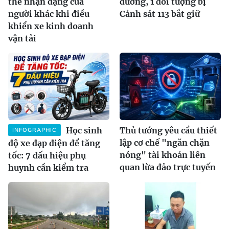
thẻ nhận dạng của
đường, 1 đối tượng bị
người khác khi điều
Cảnh sát 113 bắt giữ
khiển xe kinh doanh
vận tải
Học sinh
Thủ tướng yêu cầu thiết
INFOGRAPHIC
lập cơ chế "ngăn chặn
độ xe đạp điện để tăng
nóng" tài khoản liên
tốc: 7 dấu hiệu phụ
quan lừa đảo trực tuyến
huynh cần kiểm tra