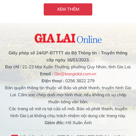
XEM THÊM
Giấy phép số 24/GP-BTTTT do Bộ Thông tin - Truyền thông
cấp ngày 16/01/2023.
Địa chỉ :
21-23 Mai Xuân Thưởng, phường Quy Nhơn, tỉnh Gia Lai.
Email :
Glo@baogialai.com.vn
Điện thoại :
0256 3822 279
Bản quyền thông tin thuộc về Báo và phát thanh, truyền hình Gia
Lai. Cấm sao chép dưới mọi hình thức nếu không có sự chấp
thuận bằng văn bản.
Các trang sẽ mở ra tại cửa sổ mới. Báo và phát thanh, truyền
hình Gia Lai không chịu trách nhiệm nội dung các trang này.
Giám đốc:
Hồ Xuân Ánh