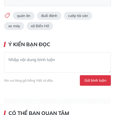
quán ăn
đuổi đánh
cướp tài sản
xe máy
xã Biển Hồ
Ý KIẾN BẠN ĐỌC
Gửi bình luận
Xin vui lòng gõ tiếng Việt có dấu
CÓ THỂ BẠN QUAN TÂM