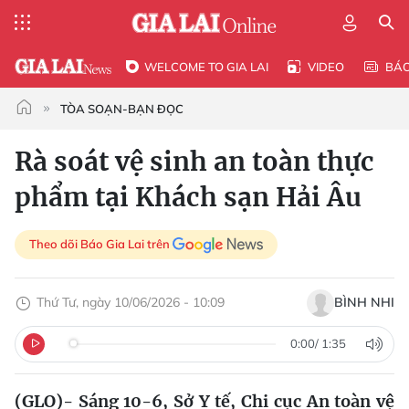
WELCOME TO GIA LAI
VIDEO
BÁ
TÒA SOẠN-BẠN ĐỌC
Rà soát vệ sinh an toàn thực
phẩm tại Khách sạn Hải Âu
Theo dõi Báo Gia Lai trên
Thứ Tư, ngày 10/06/2026 - 10:09
BÌNH NHI
0:00
/
1:35
(GLO)- Sáng 10-6, Sở Y tế, Chi cục An toàn vệ