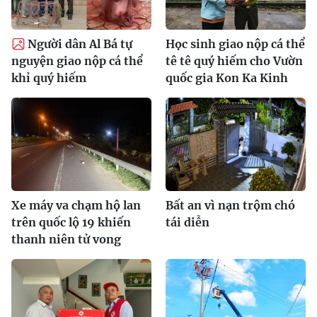
Người dân Al Bá tự
Học sinh giao nộp cá thể
nguyện giao nộp cá thể
tê tê quý hiếm cho Vườn
khỉ quý hiếm
quốc gia Kon Ka Kinh
Xe máy va chạm hộ lan
Bất an vì nạn trộm chó
trên quốc lộ 19 khiến
tái diễn
thanh niên tử vong