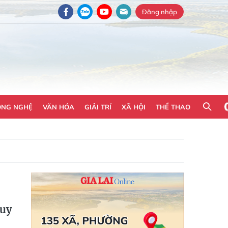
Đăng nhập
ÔNG NGHỆ
VĂN HÓA
GIẢI TRÍ
XÃ HỘI
THỂ THAO
quy