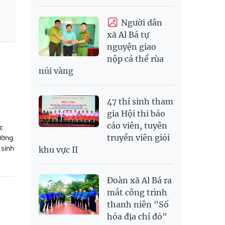
Người dân
xã Al Bá tự
nguyện giao
nộp cá thể rùa
núi vàng
47 thí sinh tham
gia Hội thi báo
cáo viên, tuyên
c
truyền viên giỏi
ường
 sinh
khu vực II
Đoàn xã Al Bá ra
mắt công trình
thanh niên "Số
hóa địa chỉ đỏ"