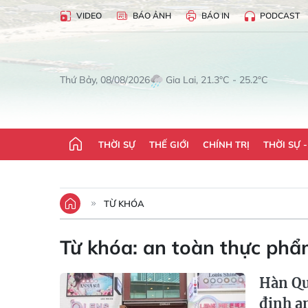
VIDEO
BÁO ẢNH
BÁO IN
PODCAST
Gia Lai, 21.3°C - 25.2°C
Thứ Bảy, 08/08/2026
THỜI SỰ
THẾ GIỚI
CHÍNH TRỊ
THỜI SỰ 
TỪ KHÓA
Từ khóa:
an toàn thực phẩ
Hàn Qu
định a