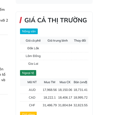
iểm
GIÁ CẢ THỊ TRƯỜNG
với 2
Nông sản
Giá cà phê
Giá trung bình
Thay đổi
Đắk Lắk
Lâm Đồng
Gia Lai
iên
Đắk Nông
Ngoại tệ
n tổ
Hồ tiêu
n và
Mã NT
Mua TM
Mua CK
Bán (vnđ)
AUD
17,968.56
18,150.06
18,731.41
CAD
18,222.1
18,406.17
18,995.72
CHF
31,486.79
31,804.84
32,823.55
CNY
3,787.79
3,826.05
3,948.6
Giá vàng