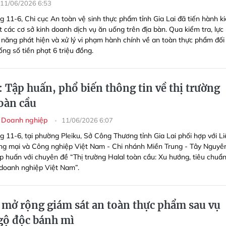
11/06/2026 6:53
g 11-6, Chi cục An toàn vệ sinh thực phẩm tỉnh Gia Lai đã tiến hành k
t các cơ sở kinh doanh dịch vụ ăn uống trên địa bàn. Qua kiểm tra, lực
 năng phát hiện và xử lý vi phạm hành chính về an toàn thực phẩm đối 
tổng số tiền phạt 6 triệu đồng.
: Tập huấn, phổ biến thông tin về thị trường
toàn cầu
- Doanh nghiệp
11/06/2026 6:07
g 11-6, tại phường Pleiku, Sở Công Thương tỉnh Gia Lai phối hợp với L
g mại và Công nghiệp Việt Nam - Chi nhánh Miền Trung - Tây Nguyê
ập huấn với chuyên đề “Thị trường Halal toàn cầu: Xu hướng, tiêu chuẩ
 doanh nghiệp Việt Nam”.
i mở rộng giám sát an toàn thực phẩm sau vụ
gộ độc bánh mì