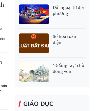
nh
Đối ngoại từ địa
phương
ều
ề
Số hóa toàn
bảo
diện
m
'Đường ray' chờ
dòng vốn
2 sản
n
GIÁO DỤC