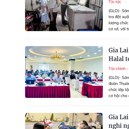
Tin tức
(GLO)- Sán
tra đột xuấ
lượng chức
cơ sở, với 
Gia Lai
Halal 
Tài chính 
(GLO)- Sán
đoàn Thươn
chức lớp t
cơ hội cho
Gia La
nghi n