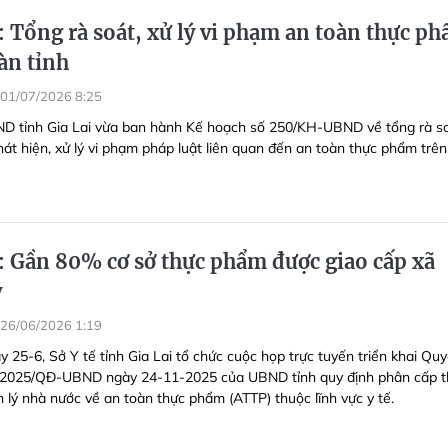
: Tổng rà soát, xử lý vi phạm an toàn thực p
àn tỉnh
01/07/2026 8:25
D tỉnh Gia Lai vừa ban hành Kế hoạch số 250/KH-UBND về tổng rà s
hát hiện, xử lý vi phạm pháp luật liên quan đến an toàn thực phẩm trên
i: Gần 80% cơ sở thực phẩm được giao cấp xã
ý
26/06/2026 1:19
 25-6, Sở Y tế tỉnh Gia Lai tổ chức cuộc họp trực tuyến triển khai Quy
7/2025/QĐ-UBND ngày 24-11-2025 của UBND tỉnh quy định phân cấp 
 lý nhà nước về an toàn thực phẩm (ATTP) thuộc lĩnh vực y tế.