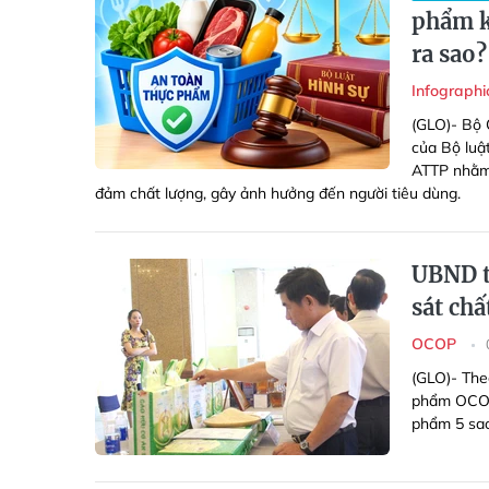
phẩm k
ra sao?
Infograph
(GLO)- Bộ 
của Bộ luật
ATTP nhằm 
đảm chất lượng, gây ảnh hưởng đến người tiêu dùng.
UBND t
sát ch
OCOP
(GLO)- The
phẩm OCOP 
phẩm 5 sao