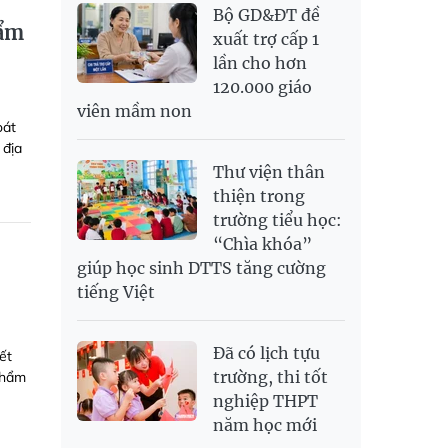
Bộ GD&ĐT đề
hẩm
xuất trợ cấp 1
lần cho hơn
120.000 giáo
viên mầm non
oát
 địa
Thư viện thân
thiện trong
trường tiểu học:
“Chìa khóa”
giúp học sinh DTTS tăng cường
tiếng Việt
Đã có lịch tựu
ết
trường, thi tốt
thẩm
nghiệp THPT
năm học mới