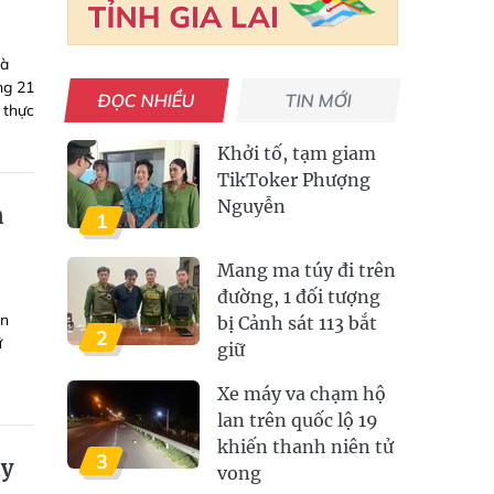
hà
ng 21
ĐỌC NHIỀU
TIN MỚI
 thực
Khởi tố, tạm giam
TikToker Phượng
Nguyễn
n
1
Mang ma túy đi trên
đường, 1 đối tượng
ân
bị Cảnh sát 113 bắt
2
ữ
giữ
Xe máy va chạm hộ
lan trên quốc lộ 19
khiến thanh niên tử
3
ủy
vong