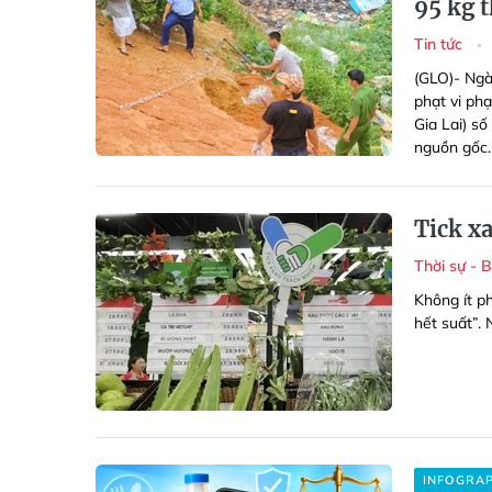
95 kg 
Tin tức
(GLO)- Ngày
phạt vi phạ
Gia Lai) số
nguồn gốc
Tick x
Thời sự - 
Không ít p
hết suất”.
INFOGRA