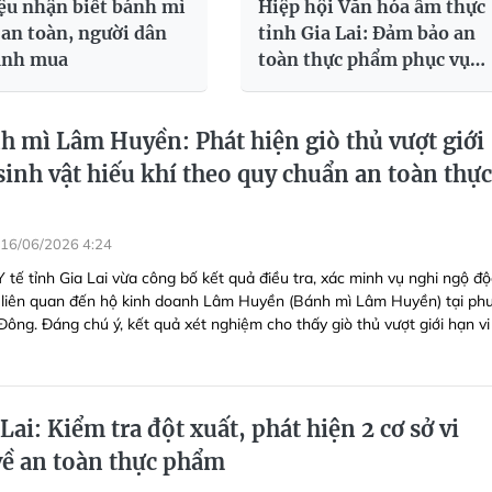
ệu nhận biết bánh mì
Hiệp hội Văn hóa ẩm thực
an toàn, người dân
tỉnh Gia Lai: Đảm bảo an
ánh mua
toàn thực phẩm phục vụ
người dân và du khách
 mì Lâm Huyền: Phát hiện giò thủ vượt giới
sinh vật hiếu khí theo quy chuẩn an toàn thực
16/06/2026 4:24
 tế tỉnh Gia Lai vừa công bố kết quả điều tra, xác minh vụ nghi ngộ độ
liên quan đến hộ kinh doanh Lâm Huyền (Bánh mì Lâm Huyền) tại ph
ông. Đáng chú ý, kết quả xét nghiệm cho thấy giò thủ vượt giới hạn vi
Lai: Kiểm tra đột xuất, phát hiện 2 cơ sở vi
ề an toàn thực phẩm