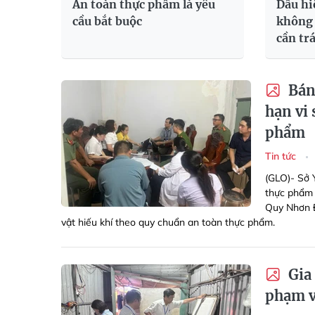
An toàn thực phẩm là yêu
Dấu hi
cầu bắt buộc
không 
cần tr
Bánh
hạn vi 
phẩm
Tin tức
(GLO)- Sở Y
thực phẩm 
Quy Nhơn Đ
vật hiếu khí theo quy chuẩn an toàn thực phẩm.
Gia 
phạm v