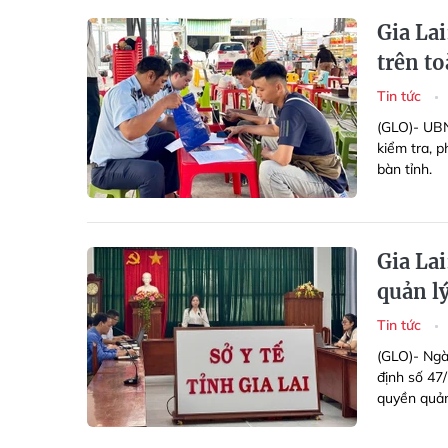
Gia Lai
trên to
Tin tức
(GLO)- UBN
kiểm tra, p
bàn tỉnh.
Gia La
quản l
Tin tức
(GLO)- Ngày
định số 4
quyền quản