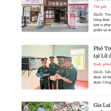
Thế giới
(GLO)- Tro
hàng được 
lượt vi ph
phẩm và d
Phó Tư
tại Lữ
Quốc phòn
(GLO)- Sán
đoàn 34 là
đoàn Công 
Gia Lai