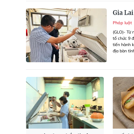
Gia La
Pháp luật
(GLO)- Từ 
tổ chức 9 
tiến hành 
địa bàn tỉn