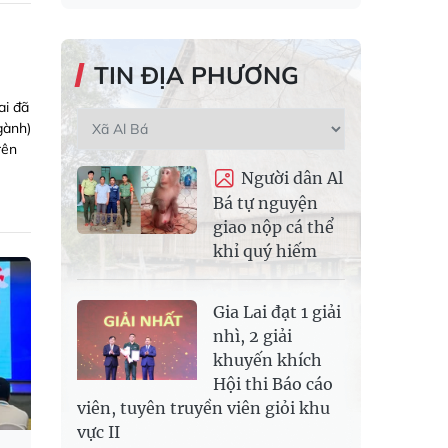
TIN ĐỊA PHƯƠNG
ai đã
gành)
rên
Người dân Al
Bá tự nguyện
giao nộp cá thể
khỉ quý hiếm
Gia Lai đạt 1 giải
nhì, 2 giải
khuyến khích
Hội thi Báo cáo
viên, tuyên truyền viên giỏi khu
vực II