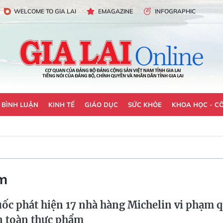
WELCOME TO GIA LAI
EMAGAZINE
INFOGRAPHIC
- BÌNH LUẬN
KINH TẾ
GIÁO DỤC
SỨC KHỎE
KHOA HỌC - C
m
ốc phát hiện 17 nhà hàng Michelin vi phạm 
n toàn thực phẩm