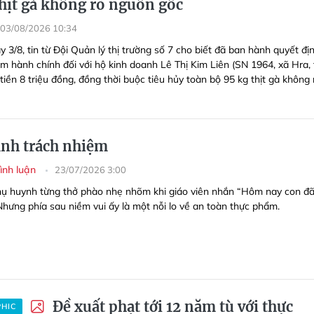
thịt gà không rõ nguồn gốc
03/08/2026 10:34
 3/8, tin từ Đội Quản lý thị trường số 7 cho biết đã ban hành quyết đị
m hành chính đối với hộ kinh doanh Lê Thị Kim Liên (SN 1964, xã Hra, 
 tiền 8 triệu đồng, đồng thời buộc tiêu hủy toàn bộ 95 kg thịt gà không 
.
anh trách nhiệm
Bình luận
23/07/2026 3:00
hụ huynh từng thở phào nhẹ nhõm khi giáo viên nhắn “Hôm nay con đ
 Nhưng phía sau niềm vui ấy là một nỗi lo về an toàn thực phẩm.
Đề xuất phạt tới 12 năm tù với thực
PHIC