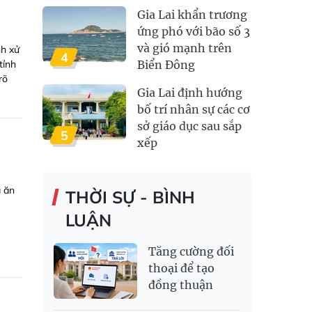
Gia Lai khẩn trương
ứng phó với bão số 3
và gió mạnh trên
nh xử
4
tỉnh
Biển Đông
rõ
Gia Lai định hướng
bố trí nhân sự các cơ
sở giáo dục sau sắp
5
xếp
ã ăn
THỜI SỰ - BÌNH
LUẬN
Tăng cường đối
thoại để tạo
đồng thuận