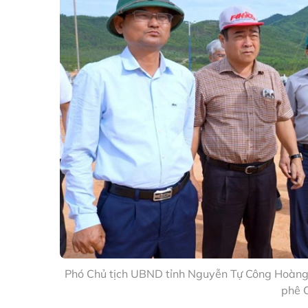
Phó Chủ tịch UBND tỉnh Nguyễn Tự Công Hoàng (b
phê 