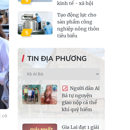
4
kinh tế - xã hội
Tạo động lực cho
sản phẩm công
nghiệp nông thôn
5
tiêu biểu
TIN ĐỊA PHƯƠNG
Người dân Al
Bá tự nguyện
giao nộp cá thể
khỉ quý hiếm
t cà
Gia Lai đạt 1 giải