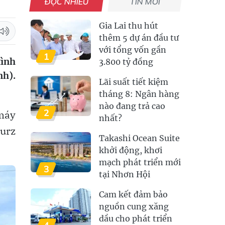
ĐỌC NHIỀU
TIN MỚI
Gia Lai thu hút
thêm 5 dự án đầu tư
với tổng vốn gần
1
tình
3.800 tỷ đồng
nh).
Lãi suất tiết kiệm
tháng 8: Ngân hàng
nào đang trả cao
2
 máy
nhất?
Kurz
Takashi Ocean Suite
khởi động, khơi
mạch phát triển mới
3
tại Nhơn Hội
Cam kết đảm bảo
nguồn cung xăng
dầu cho phát triển