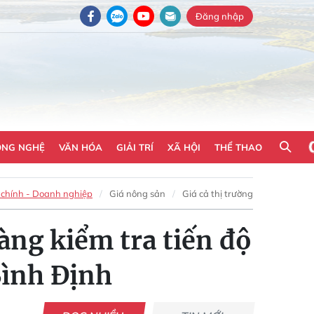
Đăng nhập
ÔNG NGHỆ
VĂN HÓA
GIẢI TRÍ
XÃ HỘI
THỂ THAO
 chính - Doanh nghiệp
Giá nông sản
Giá cả thị trường
ng kiểm tra tiến độ
Bình Định