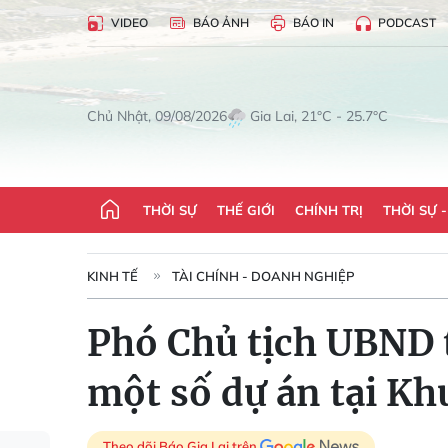
VIDEO
BÁO ẢNH
BÁO IN
PODCAST
Gia Lai, 21°C - 25.7°C
Chủ Nhật, 09/08/2026
THỜI SỰ
THẾ GIỚI
CHÍNH TRỊ
THỜI SỰ 
KINH TẾ
TÀI CHÍNH - DOANH NGHIỆP
Phó Chủ tịch UBND 
một số dự án tại K
Theo dõi Báo Gia Lai trên