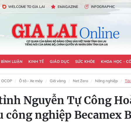
WELCOME TO GIA LAI
EMAGAZINE
INFOGRAPHIC
- BÌNH LUẬN
KINH TẾ
GIÁO DỤC
SỨC KHỎE
KHOA HỌC - C
OCOP
Ô tô - Xe máy
Giá vàng
Net Zero
Nông nghiệp
Tài
tỉnh Nguyễn Tự Công Hoà
hu công nghiệp Becamex 