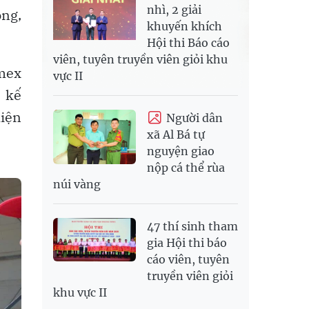
nhì, 2 giải
ông,
khuyến khích
Hội thi Báo cáo
viên, tuyên truyền viên giỏi khu
amex
vực II
% kế
iện
Người dân
xã Al Bá tự
nguyện giao
nộp cá thể rùa
núi vàng
47 thí sinh tham
gia Hội thi báo
cáo viên, tuyên
truyền viên giỏi
khu vực II