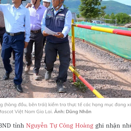
 (hàng đầu, bên trái) kiểm tra thực tế các hạng mục đang x
ascot Việt Nam Gia Lai.
Ảnh: Dũng Nhân
UBND tỉnh
Nguyễn Tự Công Hoàng
ghi nhận nh