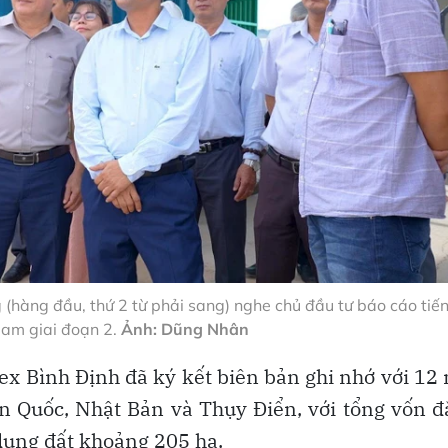
hàng đầu, thứ 2 từ phải sang) nghe chủ đầu tư báo cáo tiế
Nam giai đoạn 2.
Ảnh: Dũng Nhân
ex Bình Định đã ký kết biên bản ghi nhớ với 12
n Quốc, Nhật Bản và Thụy Điển, với tổng vốn 
dụng đất khoảng 205 ha.