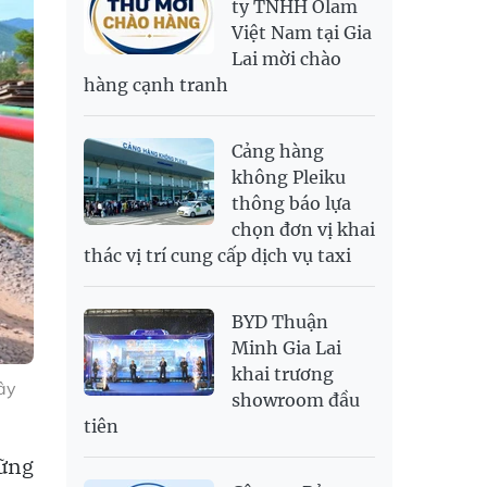
ty TNHH Olam
Việt Nam tại Gia
SAR
6,945.42
7,244.36
Lai mời chào
SEK
2,702.79
2,817.41
hàng cạnh tranh
SGD
19,916.94
20,118.12
20,804.08
THB
698.84
776.49
809.42
Cảng hàng
USD
26,000
26,030
26,410
không Pleiku
thông báo lựa
chọn đơn vị khai
thác vị trí cung cấp dịch vụ taxi
BYD Thuận
Minh Gia Lai
khai trương
ây
showroom đầu
tiên
ững