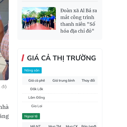
Đoàn xã Al Bá ra
mắt công trình
thanh niên "Số
hóa địa chỉ đỏ"
GIÁ CẢ THỊ TRƯỜNG
Nông sản
Giá cà phê
Giá trung bình
Thay đổi
n độ
Đắk Lắk
Lâm Đồng
 nhà
Gia Lai
đăng
Đắk Nông
Ngoại tệ
Hồ tiêu
Mã NT
Mua TM
Mua CK
Bán (vnđ)