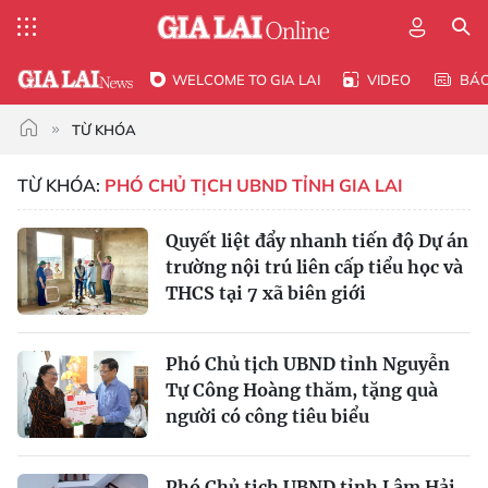
WELCOME TO GIA LAI
VIDEO
BÁ
TỪ KHÓA
TỪ KHÓA:
PHÓ CHỦ TỊCH UBND TỈNH GIA LAI
Quyết liệt đẩy nhanh tiến độ Dự án
trường nội trú liên cấp tiểu học và
THCS tại 7 xã biên giới
Phó Chủ tịch UBND tỉnh Nguyễn
Tự Công Hoàng thăm, tặng quà
người có công tiêu biểu
Phó Chủ tịch UBND tỉnh Lâm Hải