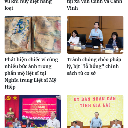
vũ khí hủy diệt hàng
tại xã Vân Canh và Canh
loạt
Vinh
Phát hiện chiếc ví cùng
Tránh chồng chéo pháp
nhiều bức ảnh trong
lý, bịt "lỗ hổng" chính
phần mộ liệt sĩ tại
sách từ cơ sở
Nghĩa trang Liệt sĩ Mỹ
Hiệp