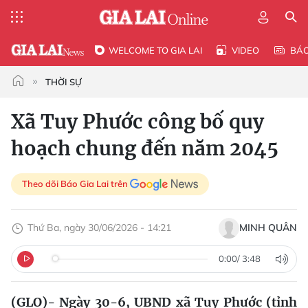
WELCOME TO GIA LAI
VIDEO
BÁ
THỜI SỰ
Xã Tuy Phước công bố quy
hoạch chung đến năm 2045
Theo dõi Báo Gia Lai trên
Thứ Ba, ngày 30/06/2026 - 14:21
MINH QUÂN
0:00
/
3:48
(GLO)- Ngày 30-6, UBND xã Tuy Phước (tỉnh