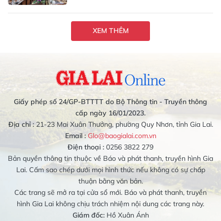
XEM THÊM
Giấy phép số 24/GP-BTTTT do Bộ Thông tin - Truyền thông
cấp ngày 16/01/2023.
Địa chỉ :
21-23 Mai Xuân Thưởng, phường Quy Nhơn, tỉnh Gia Lai.
Email :
Glo@baogialai.com.vn
Điện thoại :
0256 3822 279
Bản quyền thông tin thuộc về Báo và phát thanh, truyền hình Gia
Lai. Cấm sao chép dưới mọi hình thức nếu không có sự chấp
thuận bằng văn bản.
Các trang sẽ mở ra tại cửa sổ mới. Báo và phát thanh, truyền
hình Gia Lai không chịu trách nhiệm nội dung các trang này.
Giám đốc:
Hồ Xuân Ánh