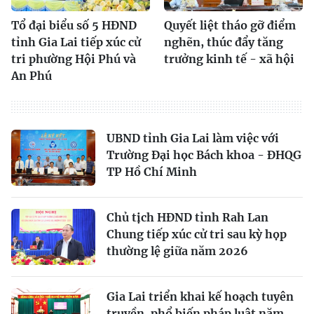
Tổ đại biểu số 5 HĐND
Quyết liệt tháo gỡ điểm
tỉnh Gia Lai tiếp xúc cử
nghẽn, thúc đẩy tăng
tri phường Hội Phú và
trưởng kinh tế - xã hội
An Phú
UBND tỉnh Gia Lai làm việc với
Trường Đại học Bách khoa - ĐHQG
TP Hồ Chí Minh
Chủ tịch HĐND tỉnh Rah Lan
Chung tiếp xúc cử tri sau kỳ họp
thường lệ giữa năm 2026
Gia Lai triển khai kế hoạch tuyên
truyền, phổ biến pháp luật năm