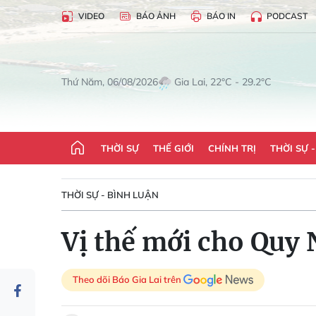
VIDEO
BÁO ẢNH
BÁO IN
PODCAST
Gia Lai, 22°C - 29.2°C
Thứ Năm, 06/08/2026
THỜI SỰ
THẾ GIỚI
CHÍNH TRỊ
THỜI SỰ 
THỜI SỰ - BÌNH LUẬN
Vị thế mới cho Quy
Theo dõi Báo Gia Lai trên