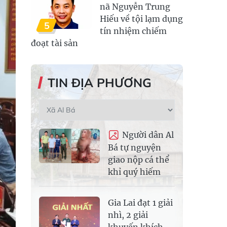
nã Nguyễn Trung
Hiếu về tội lạm dụng
5
tín nhiệm chiếm
đoạt tài sản
TIN ĐỊA PHƯƠNG
Người dân Al
Bá tự nguyện
giao nộp cá thể
khỉ quý hiếm
Gia Lai đạt 1 giải
nhì, 2 giải
khuyến khích