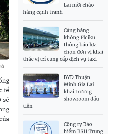
Lai mời chào
SEK
2,709.1
2,823.98
hàng cạnh tranh
SGD
19,929.2
20,130.51
20,816.88
THB
699.53
777.26
810.22
Cảng hàng
USD
26,010
26,040
26,420
không Pleiku
thông báo lựa
chọn đơn vị khai
thác vị trí cung cấp dịch vụ taxi
rà
BYD Thuận
hống
Minh Gia Lai
c tế
khai trương
) sẽ
showroom đầu
tiên
rong
 của
Công ty Bảo
hiểm BSH Trung