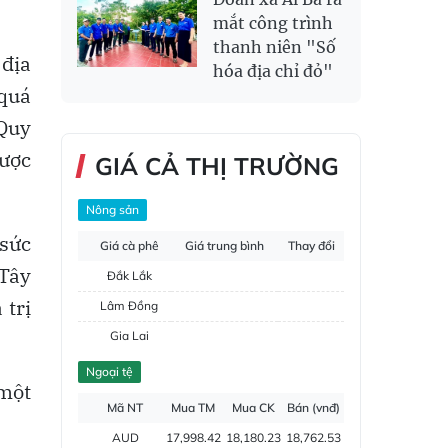
mắt công trình
thanh niên "Số
địa
hóa địa chỉ đỏ"
 quá
 Quy
lược
GIÁ CẢ THỊ TRƯỜNG
Nông sản
 sức
Giá cà phê
Giá trung bình
Thay đổi
 Tây
Đắk Lắk
 trị
Lâm Đồng
Gia Lai
Đắk Nông
Ngoại tệ
 một
Hồ tiêu
Mã NT
Mua TM
Mua CK
Bán (vnđ)
AUD
17,998.42
18,180.23
18,762.53