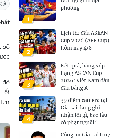
Đối ngoại từ địa
phương
1
phát
Lịch thi đấu ASEAN
Cup 2026 (AFF Cup)
 số
hôm nay 4/8
2
ước
Kết quả, bảng xếp
hạng ASEAN Cup
2026: Việt Nam dẫn
n đô
3
đầu bảng A
 tối
39 điểm camera tại
 Lai
Gia Lai đang ghi
nhận lỗi gì, bao lâu
4
có phạt nguội?
Công an Gia Lai truy