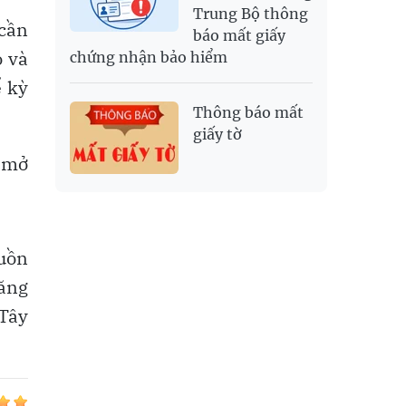
Trung Bộ thông
 cần
báo mất giấy
o và
chứng nhận bảo hiểm
ể kỳ
Thông báo mất
giấy tờ
i mở
guồn
tăng
Tây