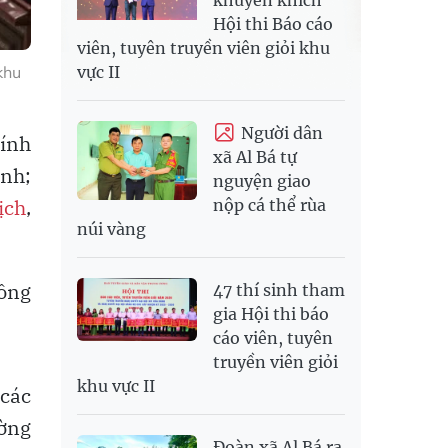
Hội thi Báo cáo
viên, tuyên truyền viên giỏi khu
vực II
khu
Người dân
hính
xã Al Bá tự
inh;
nguyện giao
ịch
,
nộp cá thể rùa
núi vàng
hông
47 thí sinh tham
gia Hội thi báo
cáo viên, tuyên
truyền viên giỏi
khu vực II
 các
ường
Đoàn xã Al Bá ra