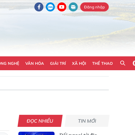
Đăng nhập
ÔNG NGHỆ
VĂN HÓA
GIẢI TRÍ
XÃ HỘI
THỂ THAO
ĐỌC NHIỀU
TIN MỚI