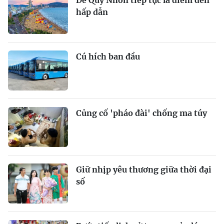
Để Quy Nhơn tiếp tục là điểm đến
hấp dẫn
Cú hích ban đầu
Củng cố 'pháo đài' chống ma túy
Giữ nhịp yêu thương giữa thời đại
số