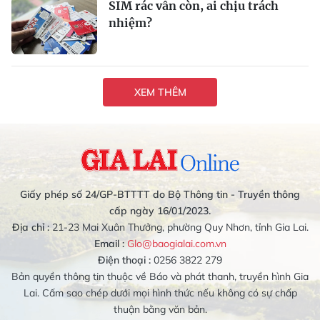
SIM rác vẫn còn, ai chịu trách
nhiệm?
XEM THÊM
Giấy phép số 24/GP-BTTTT do Bộ Thông tin - Truyền thông
cấp ngày 16/01/2023.
Địa chỉ :
21-23 Mai Xuân Thưởng, phường Quy Nhơn, tỉnh Gia Lai.
Email :
Glo@baogialai.com.vn
Điện thoại :
0256 3822 279
Bản quyền thông tin thuộc về Báo và phát thanh, truyền hình Gia
Lai. Cấm sao chép dưới mọi hình thức nếu không có sự chấp
thuận bằng văn bản.