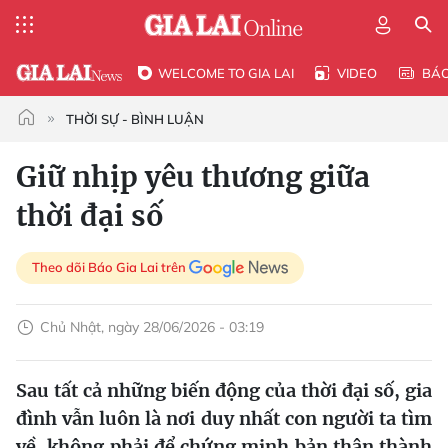
WELCOME TO GIA LAI
VIDEO
BÁ
THỜI SỰ - BÌNH LUẬN
Giữ nhịp yêu thương giữa
thời đại số
Theo dõi Báo Gia Lai trên
Chủ Nhật, ngày 28/06/2026 - 03:19
Sau tất cả những biến động của thời đại số, gia
đình vẫn luôn là nơi duy nhất con người ta tìm
về, không phải để chứng minh bản thân thành