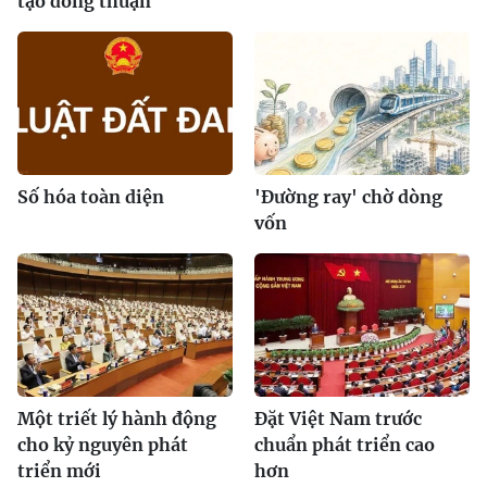
tạo đồng thuận
Số hóa toàn diện
'Đường ray' chờ dòng
vốn
Một triết lý hành động
Đặt Việt Nam trước
cho kỷ nguyên phát
chuẩn phát triển cao
triển mới
hơn