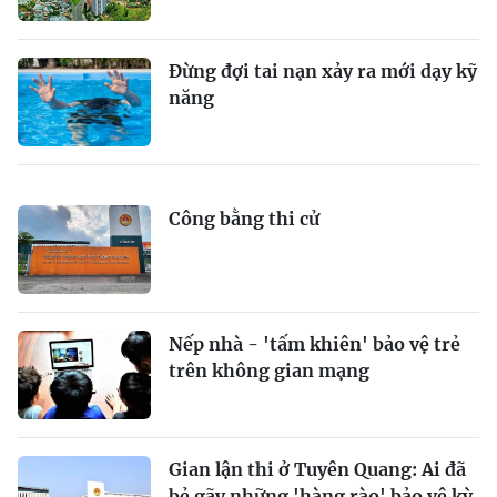
Đừng đợi tai nạn xảy ra mới dạy kỹ
năng
Công bằng thi cử
Nếp nhà - 'tấm khiên' bảo vệ trẻ
trên không gian mạng
Gian lận thi ở Tuyên Quang: Ai đã
bẻ gãy những 'hàng rào' bảo vệ kỳ