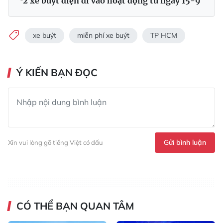
2 xe buýt điện đi vào hoạt động từ ngày 15-9
xe buýt
miễn phí xe buýt
TP HCM
Ý KIẾN BẠN ĐỌC
Gửi bình luận
Xin vui lòng gõ tiếng Việt có dấu
CÓ THỂ BẠN QUAN TÂM