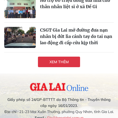
Hỗ trợ 60 triệu đồng sửa nhà cho
thân nhân liệt sĩ ở xã Đề Gi
CSGT Gia Lai mở đường đưa nạn
nhân bị đứt lìa cánh tay do tai nạn
lao động đi cấp cứu kịp thời
XEM THÊM
Giấy phép số 24/GP-BTTTT do Bộ Thông tin - Truyền thông
cấp ngày 16/01/2023.
Địa chỉ :
21-23 Mai Xuân Thưởng, phường Quy Nhơn, tỉnh Gia Lai.
Email :
Glo@baogialai.com.vn