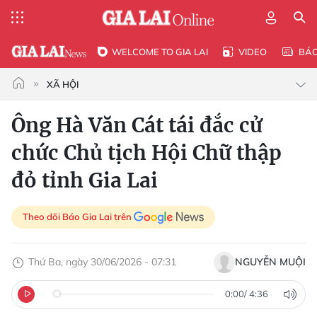
WELCOME TO GIA LAI
VIDEO
BÁ
XÃ HỘI
Ông Hà Văn Cát tái đắc cử
chức Chủ tịch Hội Chữ thập
đỏ tỉnh Gia Lai
Theo dõi Báo Gia Lai trên
Thứ Ba, ngày 30/06/2026 - 07:31
NGUYỄN MUỘI
0:00
/
4:36