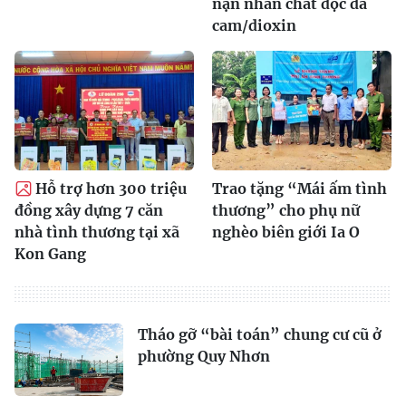
nạn nhân chất độc da
cam/dioxin
Hỗ trợ hơn 300 triệu
Trao tặng “Mái ấm tình
đồng xây dựng 7 căn
thương” cho phụ nữ
nhà tình thương tại xã
nghèo biên giới Ia O
Kon Gang
Tháo gỡ “bài toán” chung cư cũ ở
phường Quy Nhơn