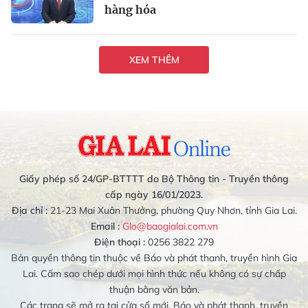
hàng hóa
XEM THÊM
Giấy phép số 24/GP-BTTTT do Bộ Thông tin - Truyền thông
cấp ngày 16/01/2023.
Địa chỉ :
21-23 Mai Xuân Thưởng, phường Quy Nhơn, tỉnh Gia Lai.
Email :
Glo@baogialai.com.vn
Điện thoại :
0256 3822 279
Bản quyền thông tin thuộc về Báo và phát thanh, truyền hình Gia
Lai. Cấm sao chép dưới mọi hình thức nếu không có sự chấp
thuận bằng văn bản.
Các trang sẽ mở ra tại cửa sổ mới. Báo và phát thanh, truyền