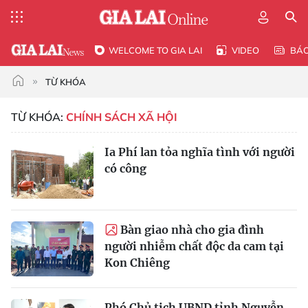
WELCOME TO GIA LAI
VIDEO
BÁ
TỪ KHÓA
TỪ KHÓA:
CHÍNH SÁCH XÃ HỘI
Ia Phí lan tỏa nghĩa tình với người
có công
Bàn giao nhà cho gia đình
người nhiễm chất độc da cam tại
Kon Chiêng
Phó Chủ tịch UBND tỉnh Nguyễn