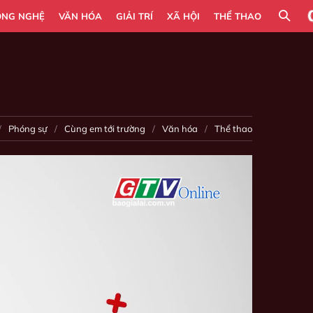
ÔNG NGHỆ
VĂN HÓA
GIẢI TRÍ
XÃ HỘI
THỂ THAO
Phóng sự
Cùng em tới trường
Văn hóa
Thể thao