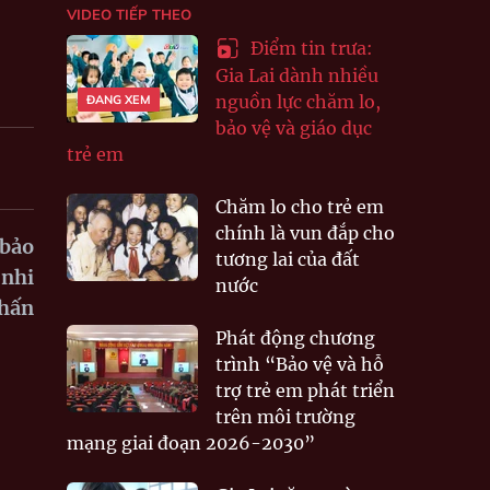
VIDEO TIẾP THEO
Điểm tin trưa:
Gia Lai dành nhiều
nguồn lực chăm lo,
ĐANG XEM
bảo vệ và giáo dục
trẻ em
Chăm lo cho trẻ em
chính là vun đắp cho
 bảo
tương lai của đất
 nhi
nước
nhấn
Phát động chương
trình “Bảo vệ và hỗ
trợ trẻ em phát triển
trên môi trường
mạng giai đoạn 2026-2030”