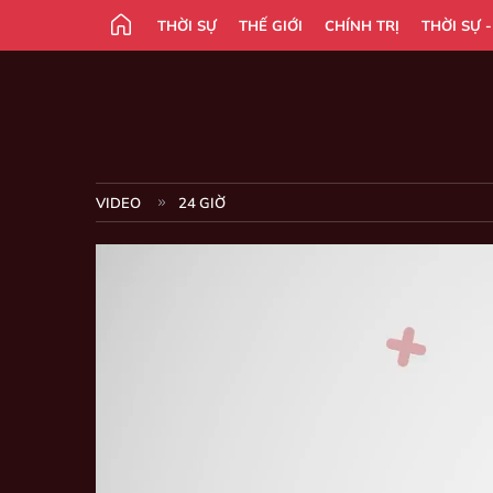
THỜI SỰ
THẾ GIỚI
CHÍNH TRỊ
THỜI SỰ 
VIDEO
24 GIỜ