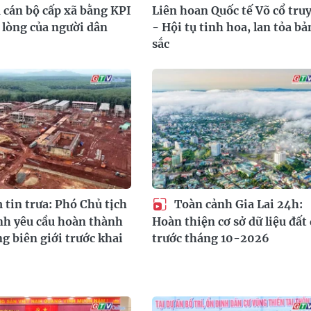
 cán bộ cấp xã bằng KPI
Liên hoan Quốc tế Võ cổ tru
i lòng của người dân
- Hội tụ tinh hoa, lan tỏa bả
sắc
tin trưa: Phó Chủ tịch
Toàn cảnh Gia Lai 24h:
h yêu cầu hoàn thành
Hoàn thiện cơ sở dữ liệu đất 
ng biên giới trước khai
trước tháng 10-2026