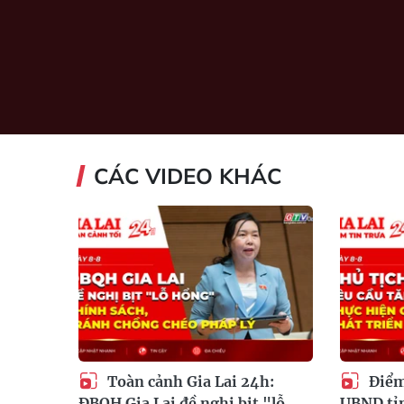
CÁC VIDEO KHÁC
Toàn cảnh Gia Lai 24h:
Điểm 
ĐBQH Gia Lai đề nghị bịt "lỗ
UBND tỉn