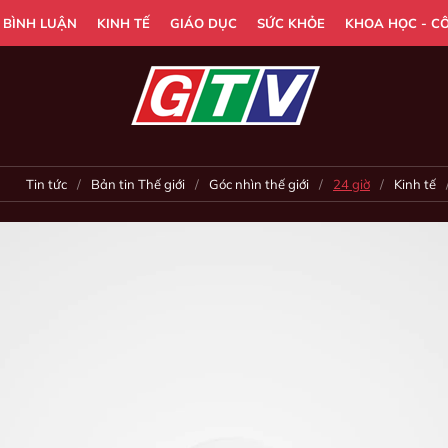
- BÌNH LUẬN
KINH TẾ
GIÁO DỤC
SỨC KHỎE
KHOA HỌC - C
Tin tức
Bản tin Thế giới
Góc nhìn thế giới
24 giờ
Kinh tế