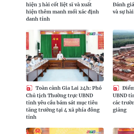
hiện 3 hài cốt liệt sĩ và xuất
Đánh giá
hiện thêm manh mối xác định
và sự hà
danh tính
Toàn cảnh Gia Lai 24h: Phó
Điểm 
Chủ tịch Thường trực UBND
UBND tỉn
tỉnh yêu cầu bám sát mục tiêu
các trườ
tăng trưởng tại 4 xã phía đông
giảng
tỉnh