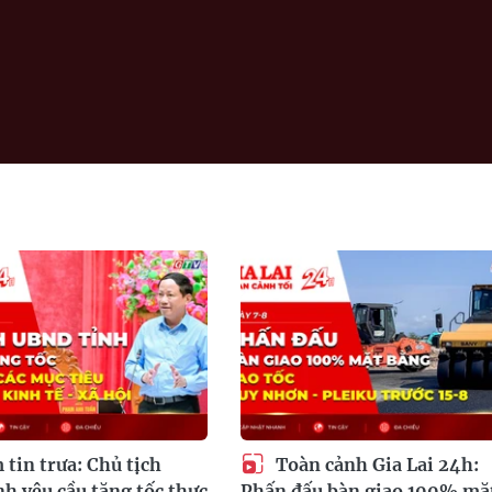
tin trưa: Chủ tịch
Toàn cảnh Gia Lai 24h:
h yêu cầu tăng tốc thực
Phấn đấu bàn giao 100% mặ