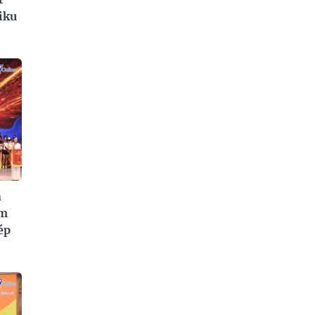
iku
n
am
ép