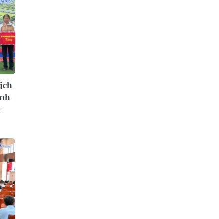
ịch
ình
g