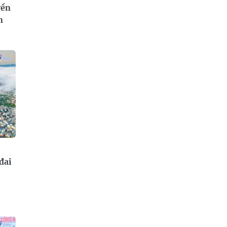
yền
n
đai