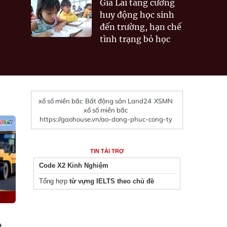
Gia Lai tăng cường
huy động học sinh
đến trường, hạn chế
tình trạng bỏ học
xổ số miền bắc
Bất động sản Land24
XSMN
xổ số miền bắc
https://gaohouse.vn/ao-dong-phuc-cong-ty
TIN TÀI TRỢ
Code X2 Kinh Nghiệm
Tổng hợp
từ vựng IELTS theo chủ đề
t