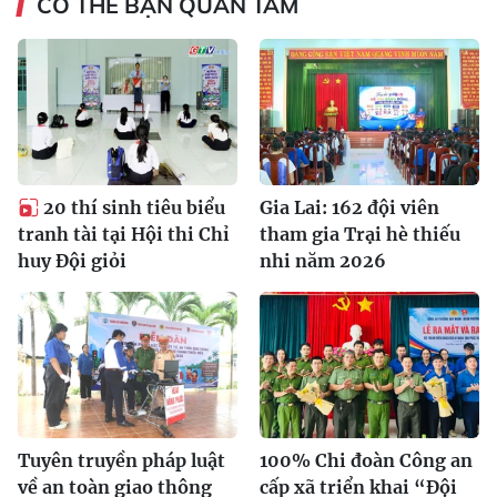
CÓ THỂ BẠN QUAN TÂM
20 thí sinh tiêu biểu
Gia Lai: 162 đội viên
tranh tài tại Hội thi Chỉ
tham gia Trại hè thiếu
huy Đội giỏi
nhi năm 2026
Tuyên truyền pháp luật
100% Chi đoàn Công an
về an toàn giao thông
cấp xã triển khai “Đội