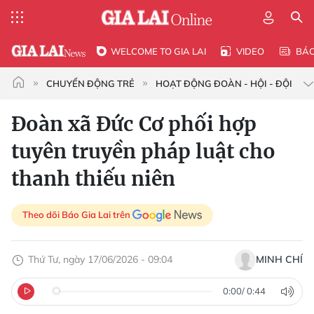
WELCOME TO GIA LAI
VIDEO
BÁ
CHUYỂN ĐỘNG TRẺ
HOẠT ĐỘNG ĐOÀN - HỘI - ĐỘI
Đoàn xã Đức Cơ phối hợp
tuyên truyền pháp luật cho
thanh thiếu niên
Theo dõi Báo Gia Lai trên
Thứ Tư, ngày 17/06/2026 - 09:04
MINH CHÍ
0:00
/
0:44