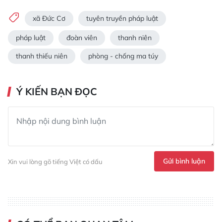
xã Đức Cơ
tuyên truyền pháp luật
pháp luật
đoàn viên
thanh niên
thanh thiếu niên
phòng - chống ma túy
Ý KIẾN BẠN ĐỌC
Gửi bình luận
Xin vui lòng gõ tiếng Việt có dấu